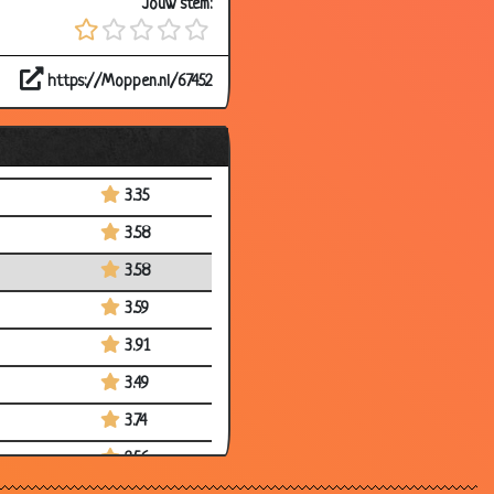
Jouw stem:
3.17
2.73
https://Moppen.nl/67452
3.03
3.18
3.26
3.35
3.58
3.58
3.59
3.91
3.49
3.74
2.56