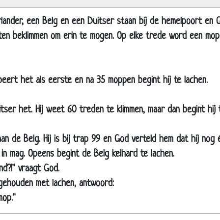
Panne
lander, een Belg en een Duitser staan bij de hemelpoort en 
Eindje lopen
en beklimmen om erin te mogen. Op elke trede word een mop v
Grafsteen tekst
Gek met ringetjes
Het fietspad
eert het als eerste en na 35 moppen begint hij te lachen.
Belgische landing
Boetes
ser het. Hij weet 60 treden te klimmen, maar dan begint hij 
Groen boven!
an de Belg. Hij is bij trap 99 en God verteld hem dat hij nog
De rekening betalen
 in mag. Opeens begint de Belg keihard te lachen.
Lang geleden
nd?!'' vraagt God.
Hoe gaan jullie dat doen?
pgehouden met lachen, antwoord:
Bij de grens
op.''
Fietsen op de snelweg