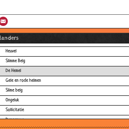
Op de fiets
Belgacom werkmannen
st
umblr
Email
Catalogus bestelling
Vrachtwagen duwen
llanders
Inbraak
Heuvel
Slimme Belg
De Hemel
Gele en rode helmen
Slime belg
Ongeluk
Sollicitatie
Dangerous