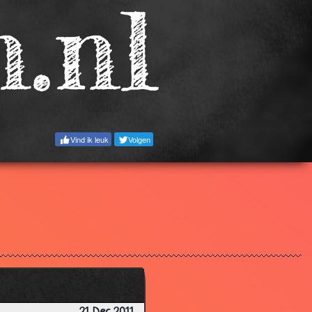
3.10
2.88
3.04
2.91
2.92
3.00
Vind ik leuk
Volgen
2.94
2.92
3.09
2.78
2.55
2.95
2.77