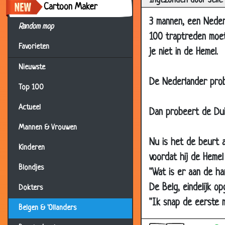
Ingezonden door Jelle
Cartoon Maker
27 Nov 2014
3 mannen, een Neder
03 Nov 2014
Random mop
100 traptreden moet
21 Jul 2014
Favorieten
je niet in de Hemel.
08 Jul 2014
Nieuwste
19 Feb 2014
De Nederlander prob
Top 100
09 Feb 2014
Actueel
13 Jan 2014
Dan probeert de Duit
08 Jan 2014
Mannen & Vrouwen
Nu is het de beurt a
04 Jan 2014
Kinderen
voordat hij de Hemel
03 Dec 2013
Blondjes
''Wat is er aan de ha
24 May 2013
De Belg, eindelijk o
Dokters
03 May 2013
''Ik snap de eerste m
Belgen & 'Ollanders
18 Jan 2013