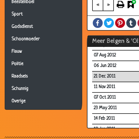
Beestenboel
11 Jan 2013
«
»
14 Dec 2012
Sport
Facebook
Twitter
Pintere
T
19 Oct 2012
Godsdienst
05 Oct 2012
Schoonmoeder
Meer Belgen & 'O
25 Sep 2012
Flauw
07 Aug 2012
Politie
06 Jun 2012
21 Dec 2011
Raadsels
11 Nov 2011
Schunnig
07 Oct 2011
Overige
23 May 2011
14 Feb 2011
19 Jan 2011