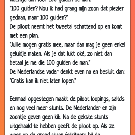
vluchtje aan voor 100 gulden de man.
08 Feb
De aardappel truuk
3.73
"100 gulden? Nou ik had graag mijn zoon dat plezier
2008
gedaan, maar 100 gulden?"
07 Feb
Water verkopen
3.22
De piloot neemt het tweetal schattend op en komt
2008
met een plan.
31 Jan
Seksuele voorlichting
3.56
"Jullie mogen gratis mee, maar dan mag je geen enkel
2008
geluidje maken. Als je dat lukt oké, zo niet dan
12 Jan
Moet dit kloppen?
2.79
betaal je me die 100 gulden de man."
2008
De Nederlandse vader denkt even na en besluit dan:
10 Dec
Belgische ruitenwisser
3.29
"Gratis kan ik niet laten lopen."
2007
10 Dec
De TV-quiz
3.38
Eenmaal opgestegen maakt de piloot loopings, salto's
2007
en nog veel meer stunts. De Nederlander en zijn
06 Dec
Irritant tikken
3.44
zoontje geven geen kik. Na de gekste stunts
2007
uitgehaald te hebben geeft de piloot op. Als ze
03 Dec
Belgische werkzaamheden
3.71