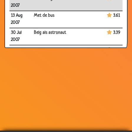
2007
13 Aug
Met de bus
3.61
2007
30 Jul
Belg als astronaut
3.39
2007
25 Jul 2007
Terug van vakantie
3.24
02 Jul 2007
Toppunt van spaarzaamheid
3.00
28 Jun
Belgische verf
3.66
2007
11 Jun
Regenpak
3.76
2007
28 May
Jagen
2.52
2007
26 Apr
Eten zonder geld
2.62
2007