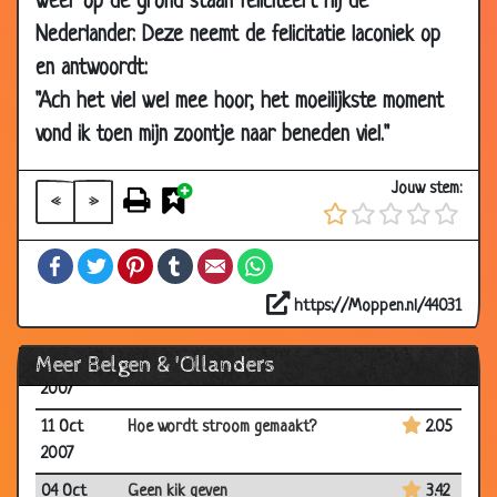
weer op de grond staan feliciteert hij de
2007
Nederlander. Deze neemt de felicitatie laconiek op
29 Nov
Routeplanner
3.45
en antwoordt:
2007
"Ach het viel wel mee hoor, het moeilijkste moment
10 Nov
Belgische aanhouding
3.33
2007
vond ik toen mijn zoontje naar beneden viel."
06 Nov
Strepen trekken
3.16
Jouw stem:
2007
«
»
11 Oct
Geen rijbewijs
2.85
Facebook
Twitter
Pinterest
Tumblr
Email
WhatsApp
2007
11 Oct
De noodrem
3.20
https://Moppen.nl/44031
2007
Meer Belgen & 'Ollanders
11 Oct
België verklaart de oorlog
3.73
2007
11 Oct
Hoe wordt stroom gemaakt?
2.05
2007
04 Oct
Geen kik geven
3.42