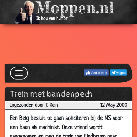
2001
19 Dec
Galg
3.67
Ik hou van humor
2001
08 Nov
Op jacht
3.49
2001
04 Sep
Kano
3.31
2001
03 Sep
Vriend kwijt
2.61
Vind ik leuk
Volgen
2001
29 Aug
Boot
3.18
Trein met bandenpech
2001
Ingezonden door T. Rein
12 May 2000
26 Aug
Feest
2.81
2001
Een Belg besluit te gaan solliciteren bij de NS voor
25 Aug
Stroomstoring
3.31
een baan als machinist. Onze vriend wordt
2001