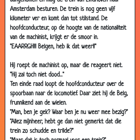
aangenomen en mag de trein van Eindhoven naar
12 Aug
Joop en Gaston gaan vissen
3.67
Amsterdam besturen. De trein is nog geen vijf
2001
kilometer ver en komt dan tot stilstand. De
11 Aug
Twee enkeltjes
3.35
hoofdconducteur, op de hoogte van de nationaliteit
2001
van de machinist, krijgt er de smoor in.
10 Aug
De beste uivinding
2.46
"EAARRGH!!! Belgen, heb ik dat weer!!"
2001
09 Aug
Het Berenhol
3.15
Hij roept de machinist op, maar die reageert niet.
2001
"Hij zal toch niet dood..."
08 Aug
Auto verkopen
3.68
Ten einde raad loopt de hoofdconducteur over de
2001
spoorbaan naar de locomotief. Daar ziet hij de Belg,
04 Aug
Koning Albert
3.02
frunnikend aan de wielen.
2001
"Man, ben je gek? Waar ben je nu weer mee bezig?"
31 Jul 2001
Kerst
2.75
"Allez mijnheer, hebt ge dan niet gemerkt dat die
30 Jul
Elektrische stoel
3.57
trein zo schudde en trilde?"
2001