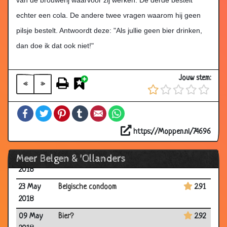
16 Nov
Philippe Geubels - Onderwijs
3.06
echter een cola. De andere twee vragen waarom hij geen
2018
pilsje bestelt. Antwoordt deze: "Als jullie geen bier drinken,
22 Oct
Sexclub afgebrand.
2.82
dan doe ik dat ook niet!"
2018
16 Oct
Frikandel en Belg
2.92
Jouw stem:
2018
«
»
09 Oct
Snelweg schilderen
3.10
Facebook
Twitter
Pinterest
Tumblr
Email
WhatsApp
2018
06 Oct
Alcoholmisbruik
2.88
https://Moppen.nl/74696
2018
Meer Belgen & 'Ollanders
18 Jun
Best of Jeroom - De slimste mens 2017
3.04
2018
23 May
Belgische condoom
2.91
2018
09 May
Bier?
2.92