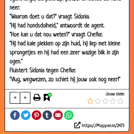
12 May
Vreemdgaan
3.42
neer.
2000
"Waarom doet u dat?" vraagt Sidonia.
12 May
Belgische kikkertrainer
3.35
"Hij had hondsdolheid," antwoordt de agent.
2000
"Hoe kan u dat nou weten?" vraagt Chefke.
12 May
Dakgoot verven
3.52
"Hij had kale plekken op zijn huid, hij liep met kleine
2000
sprongetjes en hij had een zeer wazige blik in zijn
12 May
Zwiepende wieken!
3.49
ogen."
2000
Fluistert Sidonia tegen Chefke:
12 May
Gemene moppen
3.29
2000
"Vlug, wegwezen, zo schiet hij jouw ook nog neer!"
12 May
Ijsblokjes
3.41
Jouw stem:
2000
«
»
12 May
Belgische valsmunterij
3.38
Facebook
Twitter
Pinterest
Tumblr
Email
WhatsApp
2000
12 May
Belg & koe
3.21
https://Moppen.nl/2473
2000