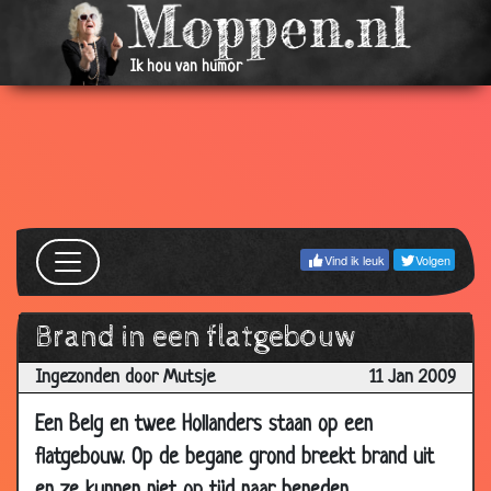
2009
20 Aug
Paard te koop voor ? 1000.000,=
3.78
Ik hou van humor
2009
22 Jul 2009
Oorlog
3.53
07 Jul
Gevonden granaten
3.49
2009
08 Jun
Vreemdgaan
3.78
2009
Vind ik leuk
Volgen
13 May
De leugendetector
3.68
2009
Brand in een flatgebouw
12 May
Vliegende hond
3.01
Ingezonden door Mutsje
2009
11 Jan 2009
11 May
Dangeroe
3.00
Een Belg en twee Hollanders staan op een
2009
flatgebouw. Op de begane grond breekt brand uit
07 May
Bierkaartje eten
2.96