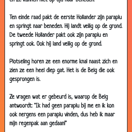
en ze kunnen niet op tijd naar beneden.
2009
28 Apr
Twee lullen
3.64
Ten einde raad pakt de eerste Hollander zijn paraplu
2009
en springt naar beneden. Hij landt veilig op de grond.
28 Apr
3 wensen
3.46
De tweede Hollander pakt ook zijn paraplu en
2009
springt ook. Ook hij land veilig op de grond.
21 Apr
In de loopgraven
3.74
2009
Plotseling horen ze een enorme knal naast zich en
09 Apr
IJsvissen
3.43
zien ze een heel diep gat. Het is de Belg die ook
2009
gesprongen is.
08 Apr
Wedden?!
3.63
2009
Ze vragen wat er gebeurd is, waarop de Belg
08 Apr
Strijden om het ei
3.77
antwoordt: "Ik had geen paraplu bij me en ik kon
2009
ook nergens een paraplu vinden, dus heb ik maar
06 Apr
Geen licht
3.28
2009
mijn regenpak aan gedaan!"