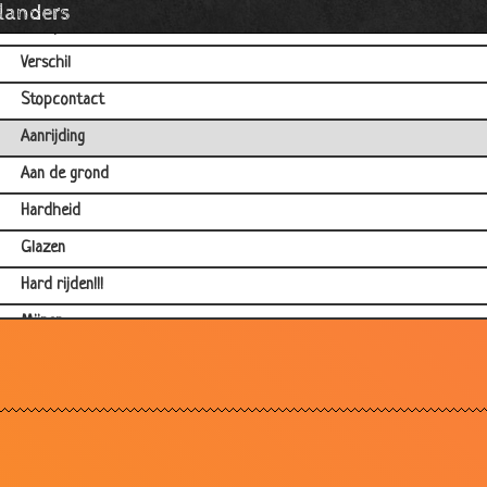
llanders
Schapen
Verschil
Stopcontact
Aanrijding
Aan de grond
Hardheid
Glazen
Hard rijden!!!
Mijnen
Beroep
Granaat
Hollandse begrafenis
Hier openen