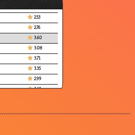
3.53
2.53
2.76
3.60
3.08
3.71
3.35
2.99
3.61
3.06
3.51
2.84
3.54