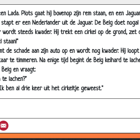
Naar bed
 een Lada. Plots gaat hij bovenop zijn rem staan, en een Jagua
Alledrie een zoon
stapt er een Nederlander uit de Jaguar. De Belg doet nogal 
Hamer en een zaklamp
wordt steeds kwader. Hij trekt een cirkel op de grond, zet d
el staan!"
Berenjacht
t de schade aan zijn auto op en wordt nog kwader. Hij loopt
Speedboot
lkaar te timmeren. Na enige tijd begint de Belg keihard te lac
Verbrande oren
 Belg en vraagt:
Maggi
 te lachen?"
Belgenmop
"Ik ben al drie keer uit het cirkeltje geweest."
Puzzel
Geboren
Bert
st
umblr
Email
Bazooka
Wapenwinkel