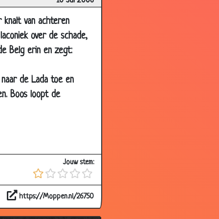
10 Jul 2006
3.33
r knalt van achteren
3.13
laconiek over de schade,
2.69
e Belg erin en zegt:
3.49
 naar de Lada toe en
2.92
hen. Boos loopt de
3.52
2.84
3.47
2.80
Jouw stem:
2.25
3.50
https://Moppen.nl/26750
3.05
3.40