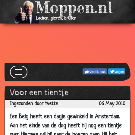
07 Aug
Heuvel
3.35
2012
Lachen, gieren, brullen
06 Jun
Slimme Belg
3.58
2012
21 Dec
De Hemel
3.58
2011
11 Nov
Gele en rode helmen
3.59
2011
Vind ik leuk
Volgen
07 Oct
Slime belg
3.91
2011
Voor een tientje
23 May
Ongeluk
3.49
2011
Ingezonden door Yvette
06 May 2010
14 Feb 2011
Sollicitatie
3.74
Een Belg heeft een dagje gewinkeld in Amsterdam.
19 Jan
Dangerous
2.56
Aan het einde van de dag heeft hij nog een tientje
2011