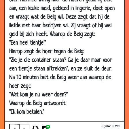
over. Hiermee wil hij naar de hoeren gaan. Hij belt
10 Dec
Liegbeesten
3.40
aan, een leuke meid, gekleed in lingerie, doet open
2010
en vraagt wat de Belg wil. Deze zegt dat hij de
02 Dec
De grens over
3.18
liefde met haar bedrijven wil. Zij vraagt of hij wel
2010
geld bij zich heeft. Waarop de Belg zegt:
01 Dec
Wil je lachen?
3.38
"Een heel tientje!"
2010
Hierop zegt de hoer tegen de Belg:
11 Nov
Nieuwe baan
3.58
"Zie je die container staan? Ga je daar maar voor
2010
een tientje staan aftrekken", en ze sluit de deur.
01 Nov
Belgen en Koeien
3.79
Na 10 minuten belt de Belg weer aan waarop de
2010
hoer zegt:
18 Oct
Patat
3.41
"Wat kom je nu weer doen?"
2010
Waarop de Belg antwoordt:
14 Oct
Morning after pil
3.59
2010
"Ik kom betalen."
30 May
Kippenhok
3.59
Jouw stem:
2010