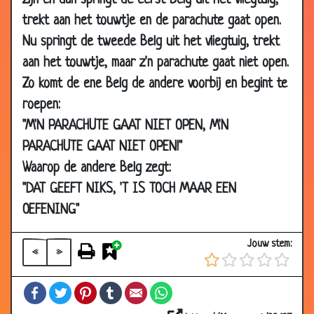
zijn en dan springt de eerst Belg uit het vliegtuig,
2002
trekt aan het touwtje en de parachute gaat open.
20 Feb
Verwijderingsbijdrage
2.91
Nu springt de tweede Belg uit het vliegtuig, trekt
2002
aan het touwtje, maar z'n parachute gaat niet open.
19 Feb
Helmonders in Londen
2.94
Zo komt de ene Belg de andere voorbij en begint te
2002
roepen:
16 Feb
In Duitsland goedkoper
2.92
"M'N PARACHUTE GAAT NIET OPEN, M'N
2002
PARACHUTE GAAT NIET OPEN!"
13 Feb
Poep
3.34
Waarop de andere Belg zegt:
2002
"DAT GEEFT NIKS, 'T IS TOCH MAAR EEN
10 Feb
Vrouwen zoek
3.18
2002
OEFENING"
05 Feb
Spring is in the air
3.44
Jouw stem:
2002
«
»
04 Feb
Paspoort
3.46
Facebook
Twitter
Pinterest
Tumblr
Email
WhatsApp
2002
04 Feb
Nummerplaat
2.97