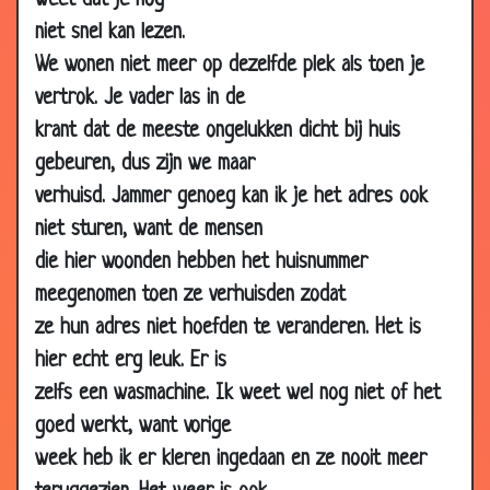
weet dat je nog
2003
niet snel kan lezen.
12 Feb
Marokaan en Nederlander
3.53
We wonen niet meer op dezelfde plek als toen je
2003
vertrok. Je vader las in de
10 Feb
Tv
3.40
krant dat de meeste ongelukken dicht bij huis
2003
gebeuren, dus zijn we maar
08 Feb
Arme vlieg
3.01
verhuisd. Jammer genoeg kan ik je het adres ook
2003
niet sturen, want de mensen
07 Feb
Dom..
3.34
die hier woonden hebben het huisnummer
2003
meegenomen toen ze verhuisden zodat
03 Feb
Toppunt van gierigheid.
3.10
ze hun adres niet hoefden te veranderen. Het is
2003
hier echt erg leuk. Er is
03 Feb
Uitvinding
3.33
zelfs een wasmachine. Ik weet wel nog niet of het
2003
goed werkt, want vorige
01 Feb
Dakloze
2.91
week heb ik er kleren ingedaan en ze nooit meer
2003