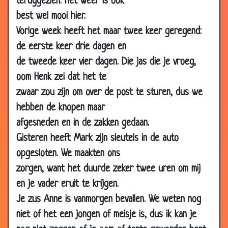
teruggezien. Het weer is ook
31 Jan
Tv
3.06
best wel mooi hier.
2003
Vorige week heeft het maar twee keer geregend:
31 Jan
Bus
3.19
de eerste keer drie dagen en
2003
de tweede keer vier dagen. Die jas die je vroeg,
31 Jan
De Nederlandse man
3.17
oom Henk zei dat het te
2003
zwaar zou zijn om over de post te sturen, dus we
30 Jan
3 keer lachen om een mop
3.12
hebben de knopen maar
2003
afgesneden en in de zakken gedaan.
28 Jan
Het beloofde land
2.79
2003
Gisteren heeft Mark zijn sleutels in de auto
opgesloten. We maakten ons
14 Jan
Belg/uitgaan
3.36
2003
zorgen, want het duurde zeker twee uren om mij
en je vader eruit te krijgen.
12 Jan
Brand in flat
3.64
2003
Je zus Anne is vanmorgen bevallen. We weten nog
12 Jan
LUCHT
2.95
niet of het een jongen of meisje is, dus ik kan je
2003