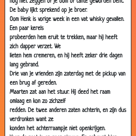
nog niet zeggen of je oom of tante geworden bent.
11 Jan
Belg
3.17
De baby lijkt sprekend op je broer.
2003
Oom Henk is vorige week in een vat whisky gevallen.
08 Jan
Uitspugen
2.87
Een paar kerels
2003
probeerden hem eruit te trekken, maar hij heeft
05 Jan
Vlieg
3.43
zich dapper verzet. We
2003
lieten hem cremeren, en hij heeft zeker drie dagen
01 Jan
Hondje
3.51
lang gebrand.
2003
Drie van je vrienden zijn zaterdag met de pickup van
26 Dec
Kruisraketten
3.77
een brug af gereden.
2002
Maarten zat aan het stuur. Hij deed het raam
22 Dec
Amerika
3.67
omlaag en kon zo zichzelf
2002
redden. De twee anderen zaten achterin, en zijn dus
21 Dec
Kuisen
2.84
verdronken want ze
2002
konden het achterraampje niet openkrijgen.
20 Dec
HOLLANDERS ZIJN ALTIJD SLIMMER
3.12