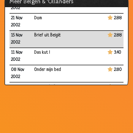
Meer Belgen & 'Ollanders
24 Nov
Vr8wagen
3.06
2002
21 Nov
Dom
2.88
2002
15 Nov
Brief uit België
2.88
2002
11 Nov
Das kut !
3.40
2002
08 Nov
Onder mijn bed
2.80
2002
06 Nov
Prijs in de Staatsloterij
3.42
2002
05 Nov
Weer een bewijs waarom Belgen
3.55
2002
27 Oct
Keitje
2.86
2002