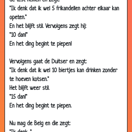
de test nemen en zegt:
06 May
Politie vacature
3.46
"Ik denk dat ik wel 5 frikandellen achter elkaar kan
2010
opeten."
06 May
Voor een tientje
3.59
En het blijft stil. Vervolgens zegt hij:
2010
"10 dan!"
06 May
Niet komen opdagen
3.63
En het ding begint te piepen!
2010
24 Feb
Trucje
3.83
Vervolgens gaat de Duitser en zegt:
2010
"Ik denk dat ik wel 10 biertjes kan drinken zonder
13 Feb
Een Belg en een Nederlander verven de
3.28
te hoeven kotsen."
2010
muur
Het blijft weer stil.
05 Dec
In een winkel
3.76
2009
"15 dan!"
En het ding begint te piepen.
17 Nov
2 treinkaartjes
3.69
2009
Nu mag de Belg en die zegt:
27 Oct
Oor
3.29
2009