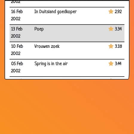
2002
16 Feb
In Duitsland goedkoper
2.92
2002
13 Feb
Poep
3.34
2002
10 Feb
Vrouwen zoek
3.18
2002
05 Feb
Spring is in the air
3.44
2002
04 Feb
Paspoort
3.46
2002
04 Feb
Nummerplaat
2.97
2002
03 Feb
Aan de grens
3.21
2002
01 Feb
Belangrijke bespreking
3.33