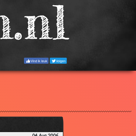
3.06
2.97
2.96
2.94
2.86
3.45
Vind ik leuk
Volgen
3.18
3.77
2.75
2.22
3.95
3.04
3.90
2.79