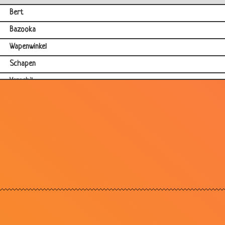
Bert
Bazooka
Wapenwinkel
Schapen
Verschil
Stopcontact
Aanrijding
Aan de grond
Hardheid
Glazen
Hard rijden!!!
Mijnen
Beroep