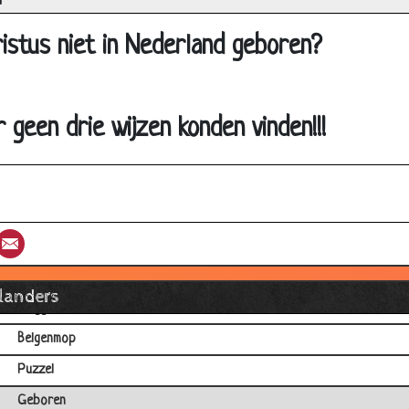
a
Vierkante glazen
istus niet in Nederland geboren?
Vliegtuig neergestort
Fiets
Naar bed
 geen drie wijzen konden vinden!!!
Alledrie een zoon
Hamer en een zaklamp
Berenjacht
st
umblr
Email
Speedboot
Verbrande oren
llanders
Maggi
Belgenmop
Puzzel
Geboren