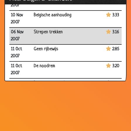
2007
10 Nov
Belgische aanhouding
3.33
2007
06 Nov
Strepen trekken
3.16
2007
11 Oct
Geen rijbewijs
2.85
2007
11 Oct
De noodrem
3.20
2007
11 Oct
België verklaart de oorlog
3.73
2007
11 Oct
Hoe wordt stroom gemaakt?
2.05
2007
04 Oct
Geen kik geven
3.42
2007