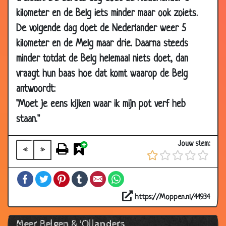
2008
kilometer en de Belg iets minder maar ook zoiets.
07 Feb
Water verkopen
3.22
De volgende dag doet de Nederlander weer 5
2008
kilometer en de Melg maar drie. Daarna steeds
31 Jan
Seksuele voorlichting
3.56
minder totdat de Belg helemaal niets doet, dan
2008
vraagt hun baas hoe dat komt waarop de Belg
12 Jan
Moet dit kloppen?
2.79
antwoordt:
2008
"Moet je eens kijken waar ik mijn pot verf heb
10 Dec
Belgische ruitenwisser
3.29
2007
staan."
10 Dec
De TV-quiz
3.38
Jouw stem:
2007
«
»
06 Dec
Irritant tikken
3.44
Facebook
Twitter
Pinterest
Tumblr
Email
WhatsApp
2007
03 Dec
Belgische werkzaamheden
3.71
https://Moppen.nl/44934
2007
Meer Belgen & 'Ollanders
29 Nov
Routeplanner
3.45