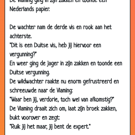
De Vlaming ging in zijn zakken en toonde een
11 Nov
Gele en rode helmen
3.59
Nederlands papier.
2011
07 Oct
Slime belg
3.91
De wachter nam de derde vis en rook aan het
2011
achterste.
23 May
Ongeluk
3.49
"Dit is een Duitse vis, heb jij hiervoor een
2011
vergunning?"
14 Feb 2011
Sollicitatie
3.74
En weer ging de jager in zijn zakken en toonde een
19 Jan
Dangerous
2.56
Duitse vergunning.
2011
De wildwachter raakte nu enorm gefrustreerd en
10 Dec
Liegbeesten
3.40
schreeuwde naar de Vlaming:
2010
"Waar ben jij, verdorie, toch wel van afkomstig?"
02 Dec
De grens over
3.18
De Vlaming draait zich om, laat zijn broek zakken,
2010
bukt voorover en zegt:
01 Dec
Wil je lachen?
3.38
"Ruik jij het maar, jij bent de expert."
2010