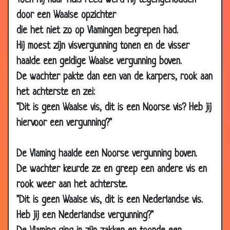
Toen hij naar huis reed werd hij tegengehouden
2013
door een Waalse opzichter
11 Jan 2013
Op de fiets
3.17
die het niet zo op Vlamingen begrepen had.
14 Dec
Belgacom werkmannen
2.73
Hij moest zijn visvergunning tonen en de visser
2012
haalde een geldige Waalse vergunning boven.
19 Oct
Catalogus bestelling
3.03
De wachter pakte dan een van de karpers, rook aan
2012
het achterste en zei:
05 Oct
Vrachtwagen duwen
3.18
"Dit is geen Waalse vis, dit is een Noorse vis? Heb jij
2012
hiervoor een vergunning?"
25 Sep
Inbraak
3.26
2012
De Vlaming haalde een Noorse vergunning boven.
07 Aug
Heuvel
3.35
2012
De wachter keurde ze en greep een andere vis en
rook weer aan het achterste.
06 Jun
Slimme Belg
3.58
2012
"Dit is geen Waalse vis, dit is een Nederlandse vis.
Heb jij een Nederlandse vergunning?"
21 Dec
De Hemel
3.58
2011