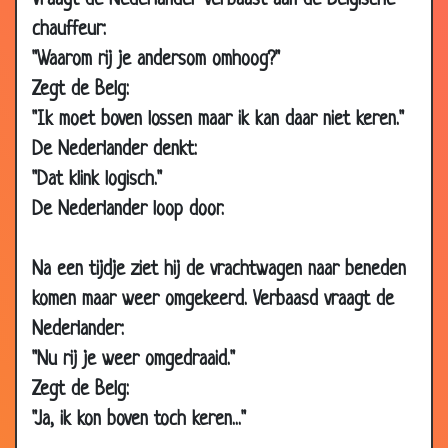
Vraagt de Nederlander verbaast aan de Belgische
2014
chauffeur:
09 Feb
Belgische landing
3.21
"Waarom rij je andersom omhoog?"
2014
Zegt de Belg:
13 Jan 2014
Boetes
3.06
"Ik moet boven lossen maar ik kan daar niet keren."
08 Jan
Groen boven!
3.17
De Nederlander denkt:
2014
"Dat klink logisch."
04 Jan
De rekening betalen
3.25
De Nederlander loop door.
2014
03 Dec
Lang geleden
3.08
2013
Na een tijdje ziet hij de vrachtwagen naar beneden
komen maar weer omgekeerd. Verbaasd vraagt de
24 May
Hoe gaan jullie dat doen?
3.67
2013
Nederlander:
"Nu rij je weer omgedraaid."
03 May
Bij de grens
3.47
2013
Zegt de Belg:
18 Jan
Fietsen op de snelweg
3.00
"Ja, ik kon boven toch keren..."
2013