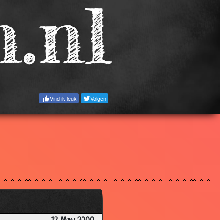
3.48
2.99
2.87
3.33
2.58
3.02
Vind ik leuk
Volgen
3.14
3.14
2.78
3.52
3.50
3.36
3.98
2.99