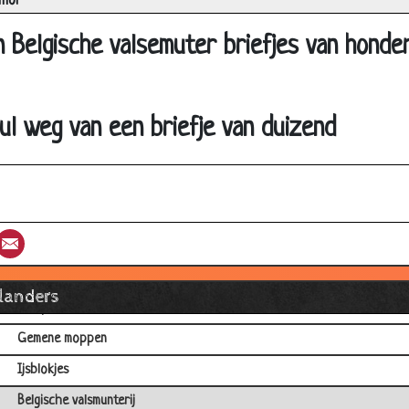
umor
Begrafenis
 Belgische valsemuter briefjes van honde
Hoe laat?
Spookrijder
Valhelm
nul weg van een briefje van duizend
De machinist
Zwemploeg
Vreemdgaan
st
umblr
Email
Belgische kikkertrainer
Dakgoot verven
llanders
Zwiepende wieken!
Gemene moppen
Ijsblokjes
Belgische valsmunterij