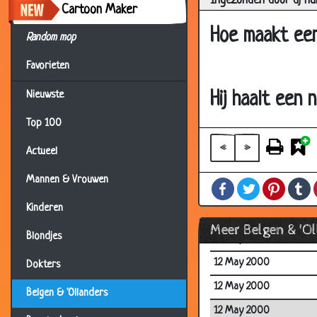
Ingezonden door dj h
Cartoon Maker
12 May 2000
Hoe maakt een
Random mop
12 May 2000
Favorieten
12 May 2000
12 May 2000
Hij haalt een 
Nieuwste
12 May 2000
Top 100
12 May 2000
«
»
Actueel
12 May 2000
Mannen & Vrouwen
Facebook
Twitter
Pintere
T
12 May 2000
Kinderen
12 May 2000
Meer Belgen & 'O
Blondjes
12 May 2000
12 May 2000
Dokters
12 May 2000
Belgen & 'Ollanders
12 May 2000