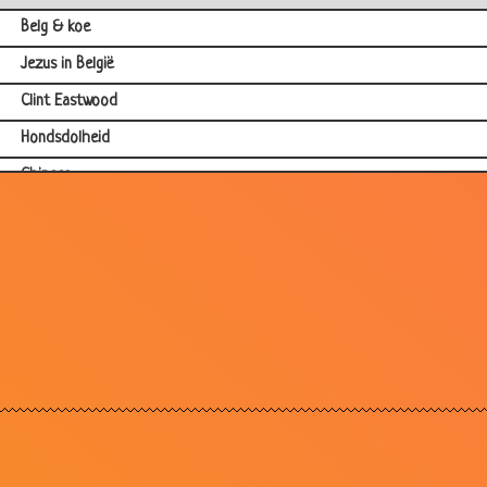
Belg & koe
Jezus in België
Clint Eastwood
Hondsdolheid
Chinees
Belgische tepels
Jagen
Parachute
Muziekwinkel
Thermosfles
Halfdode man
Brandend gebouw
Belgisch kookboek