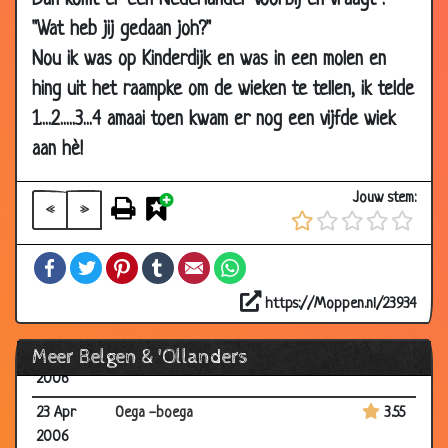
Dan komt er een Nederlander voorbij en vraagt :
21 May
Duitser
3.70
"Wat heb jij gedaan joh?"
2006
Nou ik was op Kinderdijk en was in een molen en
19 May
Een lege fles
3.53
hing uit het raampke om de wieken te tellen, ik telde
2006
1....2.....3...4 amaai toen kwam er nog een vijfde wiek
13 May
Vluchtstrook
3.31
2006
aan hè!
12 May
1 Hollander
3.50
Jouw stem:
2006
«
»
28 Apr
Kannibaal
2.93
Facebook
Twitter
Pinterest
Tumblr
Email
WhatsApp
2006
25 Apr
Belg en een zak patat
2.79
https://Moppen.nl/23934
2006
Meer Belgen & 'Ollanders
23 Apr
WC
3.24
2006
23 Apr
Oega -boega
3.55
2006