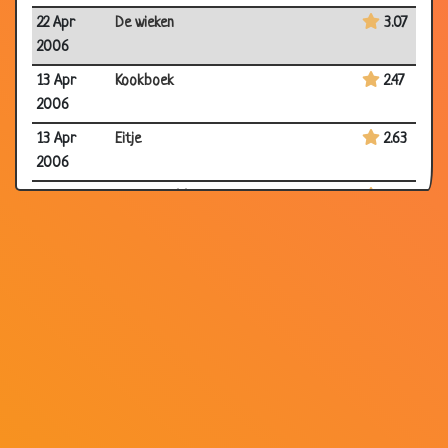
22 Apr
De wieken
3.07
2006
13 Apr
Kookboek
2.47
2006
13 Apr
Eitje
2.63
2006
08 Apr
Wolkenkrabber
3.18
2006
06 Apr
3 nieuwe uitvindingen
3.06
2006
31 Mar
Oorlog
3.42
2006
29 Mar
Koperdraad
2.78
2006
28 Mar
Snelweg
3.59