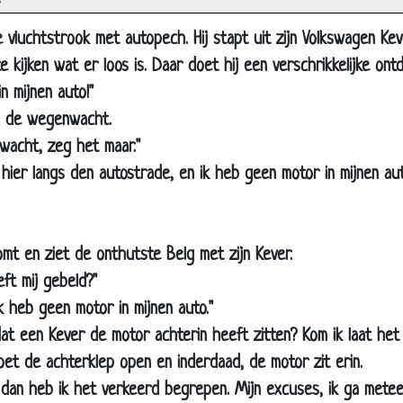
s
Galg
Op jacht
 vluchtstrook met autopech. Hij stapt uit zijn Volkswagen Ke
Kano
 kijken wat er loos is. Daar doet hij een verschrikkelijke ontd
n mijnen auto!"
Vriend kwijt
d de wegenwacht.
Boot
wacht, zeg het maar."
Feest
ta hier langs den autostrade, en ik heb geen motor in mijnen aut
Stroomstoring
Joop en Gaston gaan vissen
Twee enkeltjes
t en ziet de onthutste Belg met zijn Kever.
De beste uivinding
ft mij gebeld?"
 ik heb geen motor in mijnen auto."
Het Berenhol
t een Kever de motor achterin heeft zitten? Kom ik laat het 
Auto verkopen
t de achterklep open en inderdaad, de motor zit erin.
Koning Albert
r dan heb ik het verkeerd begrepen. Mijn excuses, ik ga meteen
Kerst