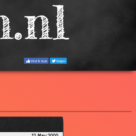
2.94
2.92
3.34
3.18
3.44
3.46
Vind ik leuk
Volgen
2.97
3.21
3.33
3.56
2.77
2.34
3.58