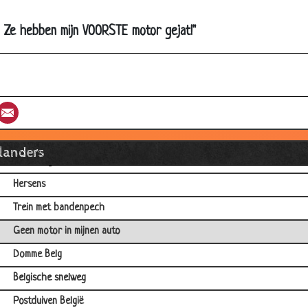
Elektrische stoel
! Ze hebben mijn VOORSTE motor gejat!"
Bakker mag ik een brood
Vliegtuig
Zuinig
st
umblr
Email
Herkenning
Op het werk
llanders
In het leger
Hersens
Trein met bandenpech
Geen motor in mijnen auto
Domme Belg
Belgische snelweg
Postduiven België