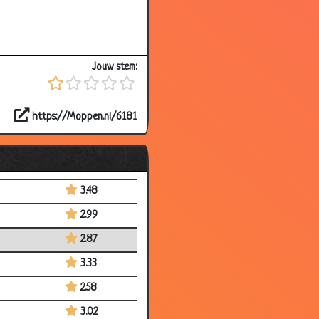
3.57
3.75
Jouw stem:
2.93
3.50
https://Moppen.nl/6181
3.28
3.56
3.41
3.48
2.99
2.87
3.33
2.58
3.02