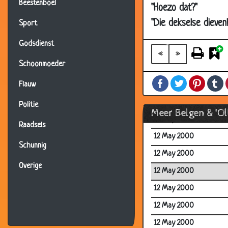
Beestenboel
"Hoezo dat?"
30 Jul 2001
"Die dekselse dieven
Sport
06 Jul 2001
Godsdienst
12 May 2000
«
»
Schoonmoeder
12 May 2000
Facebook
Twitter
Pintere
T
12 May 2000
Flauw
12 May 2000
Politie
Meer Belgen & 'O
12 May 2000
Raadsels
12 May 2000
Schunnig
12 May 2000
Overige
12 May 2000
12 May 2000
12 May 2000
12 May 2000