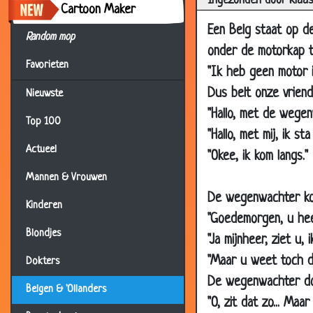
Ingezonden door Klaa
19 Dec 2001
Cartoon Maker
08 Nov 2001
Een Belg staat op de
Random mop
04 Sep 2001
onder de motorkap te
Favorieten
"Ik heb geen motor i
03 Sep 2001
Dus belt onze vrien
Nieuwste
29 Aug 2001
"Hallo, met de wegen
26 Aug 2001
Top 100
"Hallo, met mij, ik s
25 Aug 2001
Actueel
"Okee, ik kom langs."
12 Aug 2001
Mannen & Vrouwen
11 Aug 2001
De wegenwachter kom
Kinderen
10 Aug 2001
"Goedemorgen, u hee
Blondjes
"Ja mijnheer, ziet u,
09 Aug 2001
"Maar u weet toch da
Dokters
08 Aug 2001
De wegenwachter doe
04 Aug 2001
Belgen & 'Ollanders
"O, zit dat zo... Maa
31 Jul 2001