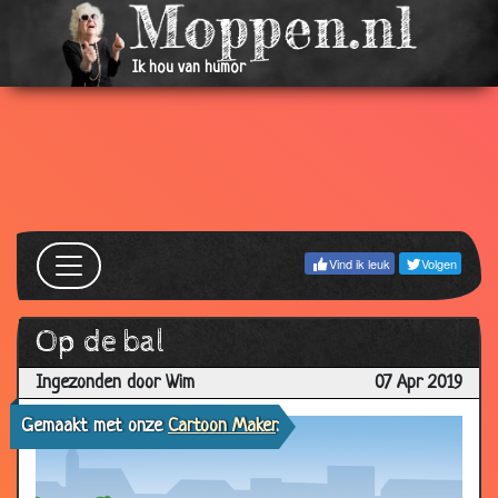
Ik hou van humor
Vind ik leuk
Volgen
Op de bal
Ingezonden door Wim
07 Apr 2019
Gemaakt met onze
Cartoon Maker
.