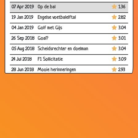
07 Apr 2019
Op de bal
1.36
19 Jan 2019
Engelse voetbalelftal
2.82
04 Jan 2019
Golf met Gijs
3.04
26 Sep 2018
Goal?
3.01
05 Aug 2018
Scheidsrechter en doelman
3.04
24 Jul 2018
F1 Sollicitatie
3.09
28 Jun 2018
Mooie herinneringen
2.93
03 Apr 2017
Boom
3.07
07 Feb 2017
Iel
3.35
30 Nov 2014
Voetbalboekje
2.39
26 Sep 2014
Golf beginner
3.33
03 Jul 2014
Duits Elftal
3.51
01 Jul 2014
Zijn eerste voetbal wedstrijd
2.93