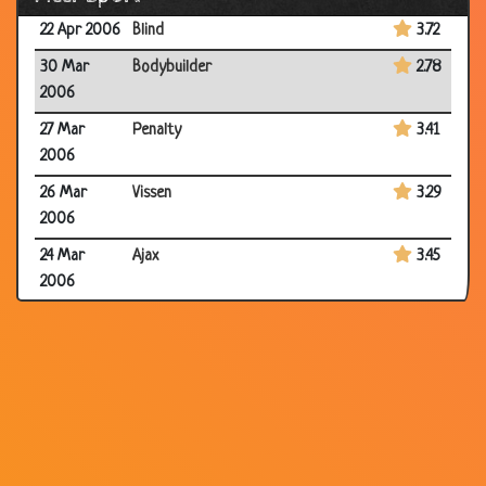
22 Apr 2006
Blind
3.72
30 Mar
Bodybuilder
2.78
2006
27 Mar
Penalty
3.41
2006
26 Mar
Vissen
3.29
2006
24 Mar
Ajax
3.45
2006
23 Mar
Ajax
3.03
2006
20 Mar
Een speciale hond
3.78
2006
19 Mar
WK Voetbal
3.35
2006