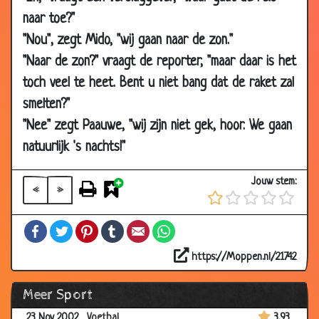
naar toe?"
30 Mar
Voetbal
2.45
2003
"Nou", zegt Mido, "wij gaan naar de zon."
"Naar de zon?" vraagt de reporter, "maar daar is het
23 Mar
Natte muts
2.83
2003
toch veel te heet. Bent u niet bang dat de raket zal
smelten?"
19 Mar
Voetbal in de hemel
3.64
2003
"Nee" zegt Paauwe, "wij zijn niet gek, hoor. We gaan
05 Mar
Stoere PSV fan
3.70
natuurlijk 's nachts!"
2003
Jouw stem:
05 Mar
Rust
3.60
«
»
2003
Facebook
Twitter
Pinterest
Tumblr
Email
WhatsApp
05 Mar
Vlieg
3.44
2003
https://Moppen.nl/21742
12 Feb 2003
Ajax
2.62
Meer Sport
05 Jan 2003
bier/penalty
2.94
23 Nov 2002
Voetbal
3.93