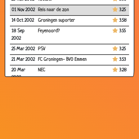
01 Nov 2002
Reis naar de zon
3.25
14 Oct 2002
Groningen suporter
3.58
18 Sep
Feyenoord?
3.55
2002
25 Mar 2002
PSV
3.25
21 Mar 2002
FC Groningen- BVO Emmen
3.53
20 Mar
NEC
3.28
2002
15 Mar 2002
Wereldkampioen
3.31
05 Mar
Cambuur
3.40
2002
04 Mar
Michael reiziger
3.94
2002
26 Feb 2002
Hup NEC?
3.07