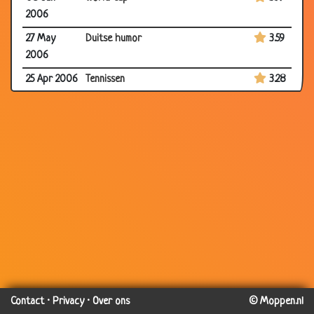
2006
27 May
Duitse humor
3.59
2006
25 Apr 2006
Tennissen
3.28
23 Apr 2006
Topsporter
3.54
22 Apr 2006
Feyenoord
3.25
22 Apr 2006
Blind
3.72
30 Mar
Bodybuilder
2.78
2006
27 Mar
Penalty
3.41
2006
26 Mar
Vissen
3.29
2006
24 Mar
Ajax
3.45
Contact
·
Privacy
·
Over ons
© Moppen.nl
2006