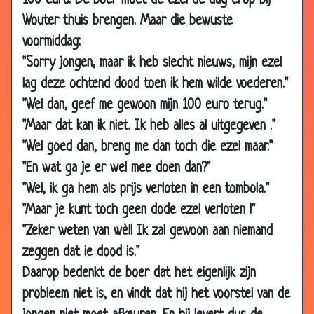
100 euro. De boer moet de ezel de dag erop bij
Wouter thuis brengen. Maar die bewuste
voormiddag:
"Sorry jongen, maar ik heb slecht nieuws, mijn ezel
lag deze ochtend dood toen ik hem wilde voederen."
"Wel dan, geef me gewoon mijn 100 euro terug."
11 Sep 2019
Op papier
2.79
"Maar dat kan ik niet. Ik heb alles al uitgegeven ."
26 Aug 2019
Jochem Myjer - Anna Kournikova
2.84
"Wel goed dan, breng me dan toch die ezel maar."
"En wat ga je er wel mee doen dan?"
22 Aug 2019
Stoute hond
2.82
"Wel, ik ga hem als prijs verloten in een tombola."
26 Jul 2019
Pauze
1.53
"Maar je kunt toch geen dode ezel verloten !"
04 Jun 2019
René van Meurs - Hardloop-app
4.40
"Zeker weten van wèl! Ik zal gewoon aan niemand
02 Jun 2019
Evert Kwok - Ingemaakt
1.75
zeggen dat ie dood is."
07 Apr 2019
Op de bal
1.36
Daarop bedenkt de boer dat het eigenlijk zijn
19 Jan 2019
Engelse voetbalelftal
2.82
probleem niet is, en vindt dat hij het voorstel van de
04 Jan 2019
Golf met Gijs
3.04