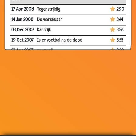
17 Apr 2008
Tegenstrijdig
2.90
14 Jan 2008
De worstelaar
3.44
03 Dec 2007
Kansrijk
3.26
19 Oct 2007
Is er voetbal na de dood
3.53
23 Aug 2007
waarom?
3.20
18 Aug 2007
Gelukt?
3.06
02 Aug 2007
Verschil tussen wielrenner en een junk
2.96
16 Jul 2007
Slechte slag
3.25
24 May 2007
Slechte golf dag
3.26
11 Nov 2006
Oude auto
3.20
11 Nov 2006
Golfer
3.63
04 Nov
Voetbal
3.16
2006