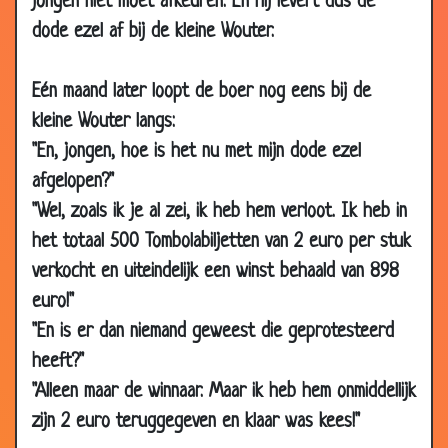
jongen niet moet afkeuren. En hij levert dus de
26 Sep 2018
Goal?
3.01
dode ezel af bij de kleine Wouter.
05 Aug 2018
Scheidsrechter en doelman
3.04
Eén maand later loopt de boer nog eens bij de
24 Jul 2018
F1 Sollicitatie
3.09
kleine Wouter langs:
28 Jun 2018
Mooie herinneringen
2.93
"En, jongen, hoe is het nu met mijn dode ezel
03 Apr 2017
Boom
3.07
afgelopen?"
07 Feb 2017
Iel
3.35
"Wel, zoals ik je al zei, ik heb hem verloot. Ik heb in
30 Nov 2014
Voetbalboekje
2.39
het totaal 500 Tombolabiljetten van 2 euro per stuk
26 Sep 2014
Golf beginner
3.33
verkocht en uiteindelijk een winst behaald van 898
euro!"
03 Jul 2014
Duits Elftal
3.51
"En is er dan niemand geweest die geprotesteerd
01 Jul 2014
Zijn eerste voetbal wedstrijd
2.93
heeft?"
14 Jun 2014
Betrapt
3.59
"Alleen maar de winnaar. Maar ik heb hem onmiddellijk
18 Sep 2013
Nederlands moeilijk te leren
3.13
zijn 2 euro teruggegeven en klaar was kees!"
02 Sep 2012
Nieuwe spelers
3.30