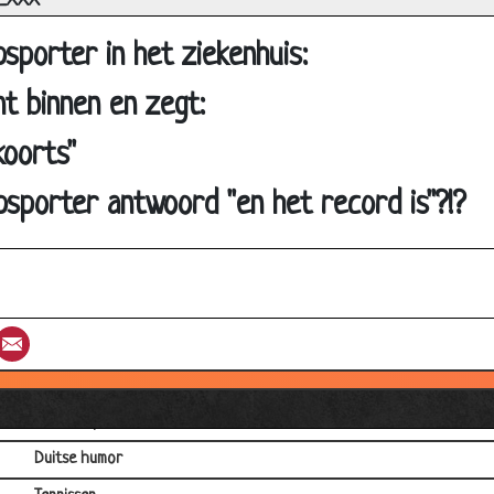
o_XXX
Ajax
Twee jagers
psporter in het ziekenhuis:
Waarom Nederland geen kampioen werd...
t binnen en zegt:
Kaarten
koorts"
God
Penalty
sporter antwoord "en het record is"?!?
WK
Voetbal
Duitser in WK Finale
st
umblr
Email
Marco
Sponsor
World Cup
Duitse humor