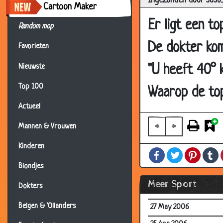
Ingezonden door JoJ
31 Jul 2006
Cartoon Maker
11 Jul 2006
Er ligt een to
Random mop
04 Jul 2006
De dokter kom
Favorieten
01 Jul 2006
"U heeft 40° 
Nieuwste
21 Jun 2006
Top 100
17 Jun 2006
Waarop de top
16 Jun 2006
Actueel
15 Jun 2006
«
»
Mannen & Vrouwen
11 Jun 2006
Kinderen
Facebook
Twitter
Pintere
T
09 Jun 2006
Blondjes
08 Jun 2006
Meer Sport
Dokters
08 Jun 2006
Belgen & 'Ollanders
27 May 2006