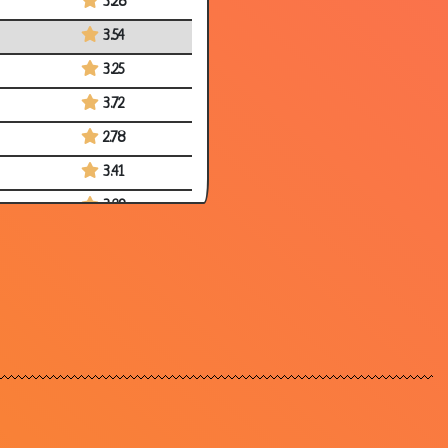
3.28
3.54
3.25
3.72
2.78
3.41
3.29
3.45
3.03
3.78
3.35
3.25
3.54
3.16