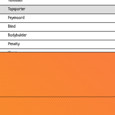
Tennissen
Topsporter
Feyenoord
Blind
Bodybuilder
Penalty
Vissen
Ajax
Ajax
Een speciale hond
WK Voetbal
Feyenoord
Eredivisie club
Feyenoord