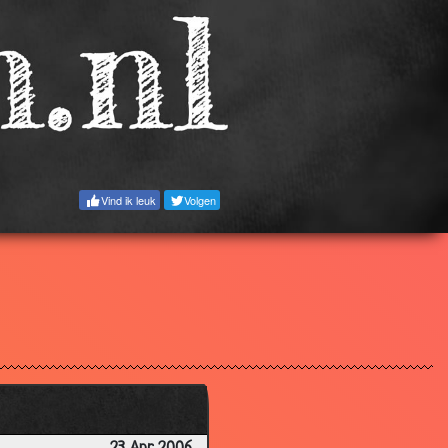
3.16
3.26
2.84
3.14
3.48
3.35
Vind ik leuk
Volgen
2.94
3.86
3.18
3.20
2.85
3.43
3.63