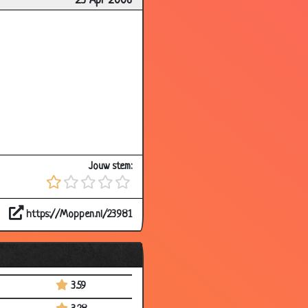
23 Apr 2006
3.38
3.32
3.65
3.35
3.55
3.30
3.63
Jouw stem:
3.76
3.61
https://Moppen.nl/23981
2.88
3.00
3.77
3.59