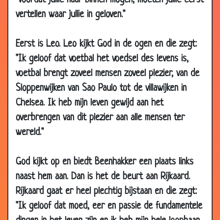
"Voordat jullie naar binnen mogen, moeten jullie eerst
18 Aug 2007
Gelukt?
3.06
vertellen waar jullie in geloven."
02 Aug 2007
Verschil tussen wielrenner en een junk
2.96
16 Jul 2007
Slechte slag
3.25
Eerst is Leo. Leo kijkt God in de ogen en die zegt:
"Ik geloof dat voetbal het voedsel des levens is,
24 May 2007
Slechte golf dag
3.26
voetbal brengt zoveel mensen zoveel plezier, van de
11 Nov 2006
Oude auto
3.20
Sloppenwijken van Sao Paulo tot de villawijken in
11 Nov 2006
Golfer
3.63
Chelsea. Ik heb mijn leven gewijd aan het
04 Nov
Voetbal
3.16
overbrengen van dit plezier aan alle mensen ter
2006
wereld."
03 Nov
Ideale opstelling
3.26
2006
God kijkt op en biedt Beenhakker een plaats links
26 Oct
Nieuwe nummer
2.84
naast hem aan. Dan is het de beurt aan Rijkaard.
2006
Rijkaard gaat er heel plechtig bijstaan en die zegt:
10 Oct
Niet voor Ajax
3.14
"Ik geloof dat moed, eer en passie de fundamentele
2006