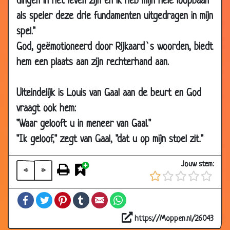
dingen in het leven zijn en ik heb mijn hele loopbaan
30 Sep
Gelukt?
3.48
als speler deze drie fundamenten uitgedragen in mijn
2006
spel."
27 Sep 2006
Grasmat
3.35
God, geëmotioneerd door Rijkaard`s woorden, biedt
19 Sep
Einstein
2.94
hem een plaats aan zijn rechterhand aan.
2006
14 Sep 2006
Domme eikels
3.86
Uiteindelijk is Louis van Gaal aan de beurt en God
09 Sep
Feyenoord
3.18
vraagt ook hem:
2006
"Waar gelooft u in meneer van Gaal."
09 Sep
5 seconden
3.20
"Ik geloof," zegt van Gaal, "dat u op mijn stoel zit."
2006
31 Aug 2006
Ajax- Feyenoord
2.85
Jouw stem:
«
»
14 Aug 2006
Voetbalstation
3.43
11 Aug 2006
Ajax-supporter
3.63
Facebook
Twitter
Pinterest
Tumblr
Email
WhatsApp
31 Jul 2006
Ajax
3.38
https://Moppen.nl/26043
11 Jul 2006
Twee jagers
3.32