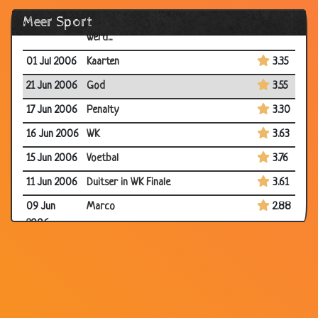
Meer Sport
04 Jul 2006
Waarom Nederland geen kampioen
3.65
werd...
01 Jul 2006
Kaarten
3.35
21 Jun 2006
God
3.55
17 Jun 2006
Penalty
3.30
16 Jun 2006
WK
3.63
15 Jun 2006
Voetbal
3.76
11 Jun 2006
Duitser in WK Finale
3.61
09 Jun
Marco
2.88
2006
08 Jun
Sponsor
3.00
2006
08 Jun
World Cup
3.77
2006