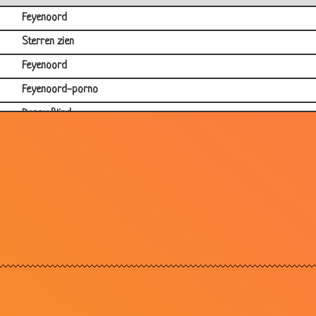
Feyenoord
Sterren zien
Feyenoord
Feyenoord-porno
Danny Blind
Grootste hoerentent
Ajax
Feyenoord
Ajax.....
Ajax-psv
Scheidsrechter & hond
Seizoenskaart!
Cruyff traint Rode Duivels!