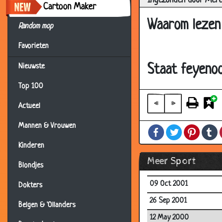
Ingezonden door Merel
Cartoon Maker
20 Feb 2002
Waarom lezen 
Random mop
09 Feb 2002
Favorieten
05 Feb 2002
04 Feb 2002
Staat feyenoo
Nieuwste
29 Jan 2002
Top 100
10 Jan 2002
«
»
Actueel
31 Dec 2001
Mannen & Vrouwen
Facebook
Twitter
Pintere
T
20 Dec 2001
Kinderen
14 Dec 2001
Meer Sport
Blondjes
26 Oct 2001
09 Oct 2001
Dokters
26 Sep 2001
Belgen & 'Ollanders
12 May 2000