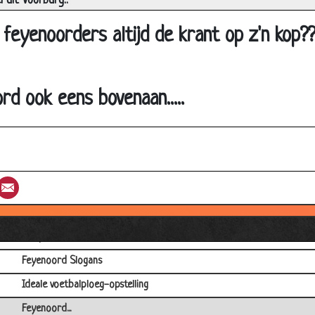
 uit Voorburg..
Nandrolon
feyenoorders altijd de krant op z'n kop?
Nieuwe sponsor PSV
Weg is weg
Het verschil tussen de grasmat
rd ook eens bovenaan.....
Zo gaat ie er in
5 seconden
Hole in one
st
umblr
Email
Voetbaltraining
AJAX
Een pak kaarten
Feyenoord Slogans
Ideale voetbalploeg-opstelling
Feyenoord...