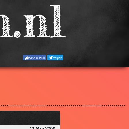
2.62
2.94
3.93
3.25
3.58
3.55
Vind ik leuk
Volgen
3.25
3.53
3.28
3.31
3.40
3.94
3.07
3.44