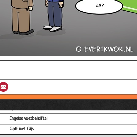
Op papier
Jochem Myjer - Anna Kournikova
Stoute hond
Pauze
st
umblr
Email
René van Meurs - Hardloop-app
Evert Kwok - Ingemaakt
Op de bal
Engelse voetbalelftal
Golf met Gijs