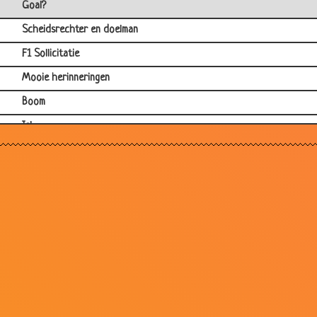
Goal?
Scheidsrechter en doelman
F1 Sollicitatie
Mooie herinneringen
Boom
Iel
Voetbalboekje
Golf beginner
Duits Elftal
Zijn eerste voetbal wedstrijd
Betrapt
Nederlands moeilijk te leren
Nieuwe spelers