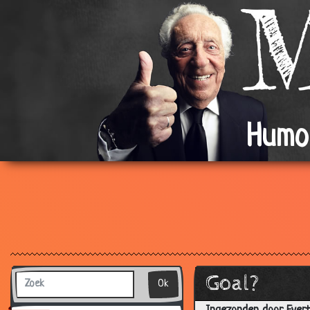
Humo
Goal?
Ok