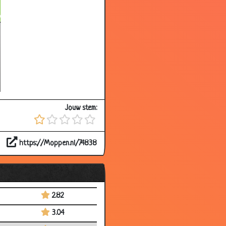
2.79
2.84
Jouw stem:
2.82
1.53
https://Moppen.nl/74838
4.40
1.75
1.36
2.82
3.04