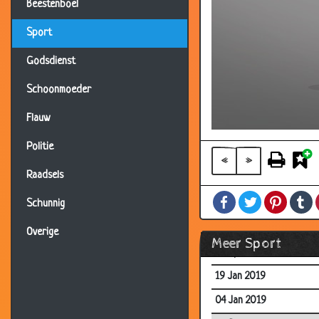
Beestenboel
Sport
Godsdienst
Schoonmoeder
11 Sep 2019
Flauw
26 Aug 2019
Politie
22 Aug 2019
«
»
Raadsels
26 Jul 2019
Facebook
Twitter
Pintere
T
04 Jun 2019
Schunnig
02 Jun 2019
Overige
Meer Sport
07 Apr 2019
19 Jan 2019
04 Jan 2019