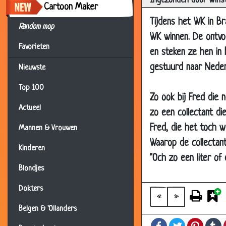
Ingezonden door Wins
Cartoon Maker
Tijdens het WK in Bra
11 Sep 2019
Random mop
WK winnen. De ontvo
26 Aug 2019
Favorieten
en steken ze hen in b
22 Aug 2019
gestuurd naar Nederl
Nieuwste
26 Jul 2019
Top 100
04 Jun 2019
Zo ook bij Fred die 
02 Jun 2019
Actueel
zo een collectant di
07 Apr 2019
Fred, die het toch w
Mannen & Vrouwen
19 Jan 2019
Waarop de collectan
Kinderen
"Och zo een liter of dr
04 Jan 2019
Blondjes
26 Sep 2018
Dokters
05 Aug 2018
«
»
Belgen & 'Ollanders
24 Jul 2018
Facebook
Twitter
Pintere
T