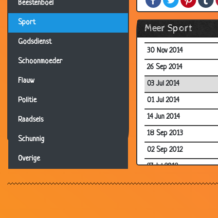
28 Jun 2018
Beestenboel
03 Apr 2017
Sport
Meer Sport
07 Feb 2017
Godsdienst
30 Nov 2014
Schoonmoeder
26 Sep 2014
Flauw
03 Jul 2014
01 Jul 2014
Politie
14 Jun 2014
Raadsels
18 Sep 2013
Schunnig
02 Sep 2012
Overige
27 Jul 2012
18 Jun 2012
17 Jun 2012
15 Jun 2012