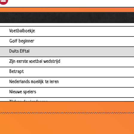
Mooie herinneringen
Boom
Iel
Voetbalboekje
Golf beginner
Duits Elftal
Zijn eerste voetbal wedstrijd
Betrapt
Nederlands moeilijk te leren
Nieuwe spelers
Tijdens de vierdaagse
EK-2012
Het volk tevreden stellen
Gordon in de verdediging