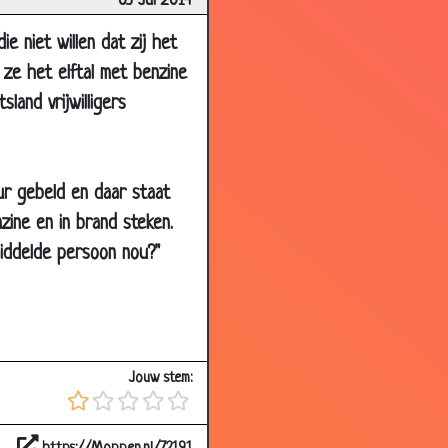
03 Jul 2014
e niet willen dat zij het
2.79
ze het elftal met benzine
2.84
land vrijwilligers
2.82
1.53
4.40
eur gebeld en daar staat
1.75
zine en in brand steken.
1.36
middelde persoon nou?"
2.82
3.04
3.01
Jouw stem:
3.04
3.09