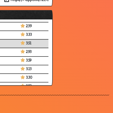
https://Moppen.nl/72191
2.93
3.07
3.35
2.39
3.33
3.51
2.93
3.59
3.13
3.30
2.93
3.40
3.63
2.50