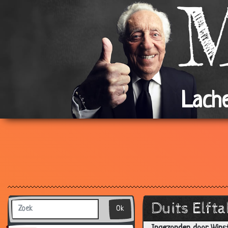
Lache
Duits Elfta
Ok