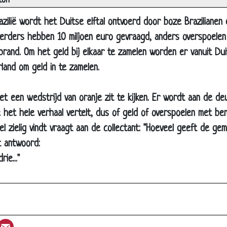
ton
zilië wordt het Duitse elftal ontvoerd door boze Brazilianen di
Op papier
erders hebben 10 miljoen euro gevraagd, anders overspoelen 
Jochem Myjer - Anna Kournikova
rand. Om het geld bij elkaar te zamelen worden er vanuit Duits
Stoute hond
and om geld in te zamelen.
Pauze
René van Meurs - Hardloop-app
net een wedstrijd van oranje zit te kijken. Er wordt aan de d
Evert Kwok - Ingemaakt
e het hele verhaal vertelt, dus of geld of overspoelen met ben
Op de bal
el zielig vindt vraagt aan de collectant: "Hoeveel geeft de ge
Engelse voetbalelftal
t antwoord:
ie..."
Golf met Gijs
Goal?
Scheidsrechter en doelman
F1 Sollicitatie
st
umblr
Email