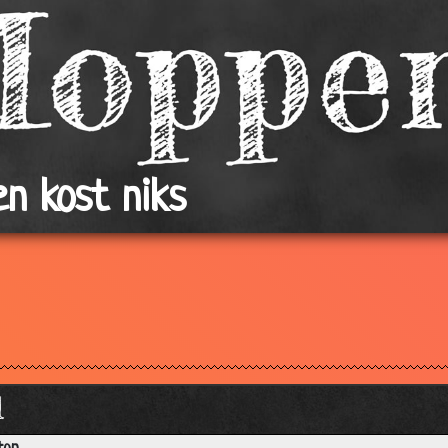
n kost niks
l