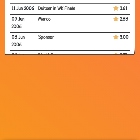
11 Jun 2006
Duitser in WK Finale
3.61
09 Jun
Marco
2.88
2006
08 Jun
Sponsor
3.00
2006
08 Jun
World Cup
3.77
2006
27 May
Duitse humor
3.59
2006
25 Apr 2006
Tennissen
3.28
23 Apr 2006
Topsporter
3.54
22 Apr 2006
Feyenoord
3.25
22 Apr 2006
Blind
3.72
30 Mar
Bodybuilder
2.78