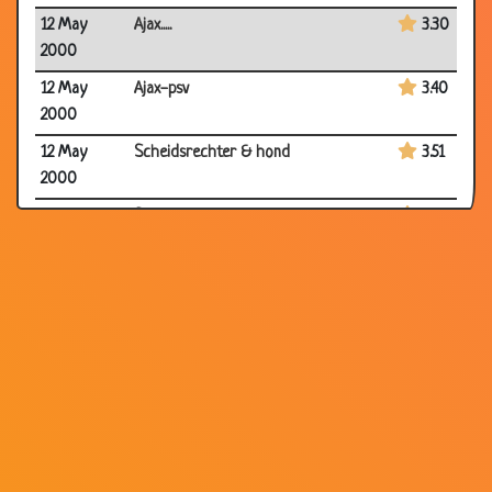
12 May
Ajax.....
3.30
2000
12 May
Ajax-psv
3.40
2000
12 May
Scheidsrechter & hond
3.51
2000
12 May
Seizoenskaart!
3.52
2000
12 May
Cruyff traint Rode Duivels!
3.58
2000
12 May
Speler of kaart ??
3.51
2000