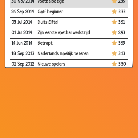
30 Nov 2014
Voetbalboekje
2.39
26 Sep 2014
Golf beginner
3.33
03 Jul 2014
Duits Elftal
3.51
01 Jul 2014
Zijn eerste voetbal wedstrijd
2.93
14 Jun 2014
Betrapt
3.59
18 Sep 2013
Nederlands moeilijk te leren
3.13
02 Sep 2012
Nieuwe spelers
3.30
27 Jul 2012
Tijdens de vierdaagse
2.93
18 Jun 2012
EK-2012
3.40
17 Jun 2012
Het volk tevreden stellen
3.63
15 Jun 2012
Gordon in de verdediging
2.50
08 Jun 2012
Duitsers
3.57
25 Oct 2010
Feyenoord
2.99
07 Jul 2010
Duitse Oranje fan
3.96