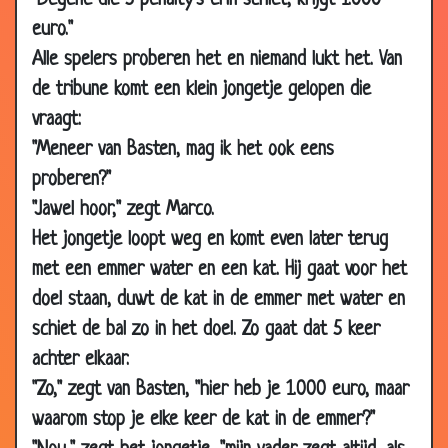
"Degene die 5 penalty's erin schiet, krijgt 1.000
01 Nov 2002
Reis naar de zon
3.25
euro."
14 Oct 2002
Groningen suporter
3.58
Alle spelers proberen het en niemand lukt het. Van
de tribune komt een klein jongetje gelopen die
18 Sep
Feyenoord?
3.55
2002
vraagt:
25 Mar 2002
PSV
3.25
"Meneer van Basten, mag ik het ook eens
proberen?"
21 Mar 2002
FC Groningen- BVO Emmen
3.53
"Jawel hoor," zegt Marco.
20 Mar
NEC
3.28
Het jongetje loopt weg en komt even later terug
2002
met een emmer water en een kat. Hij gaat voor het
15 Mar 2002
Wereldkampioen
3.31
doel staan, duwt de kat in de emmer met water en
05 Mar
Cambuur
3.40
schiet de bal zo in het doel. Zo gaat dat 5 keer
2002
achter elkaar.
04 Mar
Michael reiziger
3.94
"Zo," zegt van Basten, "hier heb je 1.000 euro, maar
2002
waarom stop je elke keer de kat in de emmer?"
26 Feb 2002
Hup NEC?
3.07