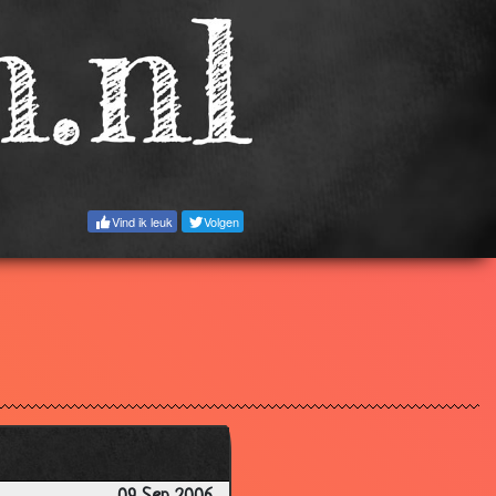
2.99
3.96
3.73
2.14
3.12
2.07
Vind ik leuk
Volgen
3.73
2.90
3.44
3.26
3.53
3.20
3.06