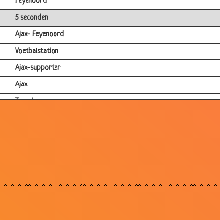
Feyenoord
5 seconden
Ajax- Feyenoord
Voetbalstation
Ajax-supporter
Ajax
Twee jagers
Waarom Nederland geen kampioen werd...
Kaarten
God
Penalty
WK
Voetbal
Duitser in WK Finale