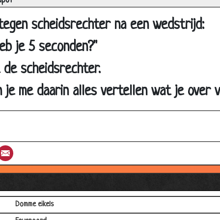
apoT
Verschil tussen wielrenner en een junk
Slechte slag
egen scheidsrechter na een wedstrijd:
Slechte golf dag
heb je 5 seconden?"
Oude auto
t de scheidsrechter.
Golfer
Voetbal
 je me daarin alles vertellen wat je over 
Ideale opstelling
Nieuwe nummer
Niet voor Ajax
st
umblr
Email
Gelukt?
Grasmat
Einstein
Domme eikels