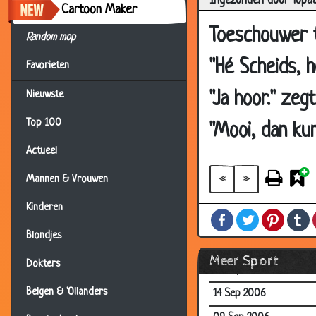
Ingezonden door Topa
02 Aug 2007
Cartoon Maker
16 Jul 2007
Toeschouwer t
Random mop
24 May 2007
"Hé Scheids, 
Favorieten
11 Nov 2006
"Ja hoor." zeg
Nieuwste
11 Nov 2006
Top 100
04 Nov 2006
"Mooi, dan kun
03 Nov 2006
Actueel
26 Oct 2006
«
»
Mannen & Vrouwen
10 Oct 2006
Kinderen
Facebook
Twitter
Pintere
T
30 Sep 2006
Blondjes
27 Sep 2006
Meer Sport
Dokters
19 Sep 2006
Belgen & 'Ollanders
14 Sep 2006