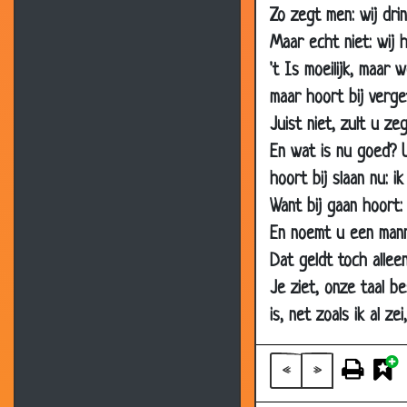
Zo zegt men: wij dr
22 Aug 2019
Maar echt niet: wij 
26 Jul 2019
't Is moeilijk, maar 
04 Jun 2019
maar hoort bij verge
02 Jun 2019
Juist niet, zult u ze
07 Apr 2019
En wat is nu goed? U
hoort bij slaan nu: ik 
19 Jan 2019
Want bij gaan hoort: 
04 Jan 2019
En noemt u een mann
26 Sep 2018
Dat geldt toch alleen
05 Aug 2018
Je ziet, onze taal b
24 Jul 2018
is, net zoals ik al zei
28 Jun 2018
03 Apr 2017
«
»
07 Feb 2017