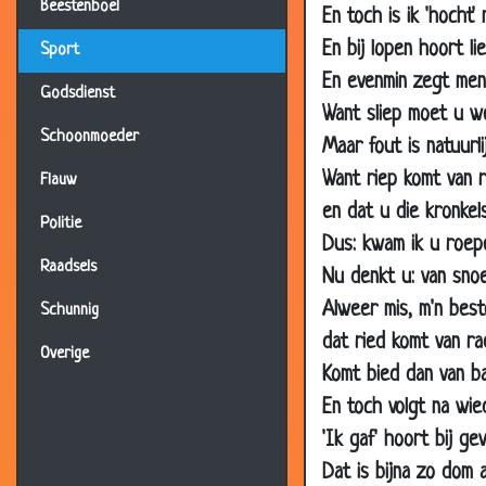
Beestenboel
En toch is ik 'hocht'
En bij lopen hoort li
Sport
En evenmin zegt men b
Godsdienst
Want sliep moet u w
Schoonmoeder
Maar fout is natuurlij
Want riep komt van 
Flauw
en dat u die kronkels
Politie
Dus: kwam ik u roepen
Raadsels
Nu denkt u: van snoe
Alweer mis, m'n best
Schunnig
dat ried komt van rad
Overige
Komt bied dan van b
En toch volgt na wied
'Ik gaf' hoort bij geve
11 Sep 2019
Dat is bijna zo dom a
26 Aug 2019