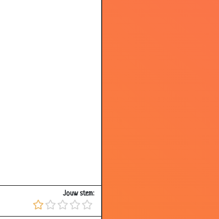
2.82
1.53
4.40
1.75
1.36
2.82
3.04
3.01
3.04
3.09
2.93
Jouw stem:
3.07
3.35