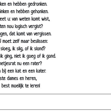
inken en hebben gedronken.
Stoute hond
hinken en hebben gehonken.
Pauze
weet u: van weten komt wist,
René van Meurs - Hardloop-app
ten nou logisch vergist?
Evert Kwok - Ingemaakt
ggen, dat komt van vergissen.
Op de bal
 moet zelf maar beslissen:
sloeg, ik slig, of ik slond?
Engelse voetbalelftal
ik ging, niet ik goeg of ik gond.
Golf met Gijs
etjesrat nu een rater?
Goal?
 bij een kat en een kater.
Scheidsrechter en doelman
este dames en heren,
F1 Sollicitatie
, best moeilijk te leren!
Mooie herinneringen
Boom
Iel