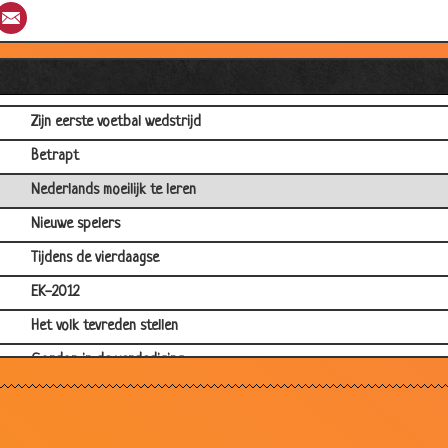
st
umblr
Email
Voetbalboekje
Golf beginner
Duits Elftal
Zijn eerste voetbal wedstrijd
Betrapt
Nederlands moeilijk te leren
Nieuwe spelers
Tijdens de vierdaagse
EK-2012
Het volk tevreden stellen
Gordon in de verdediging
Duitsers
Feyenoord