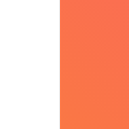
2.79
2.84