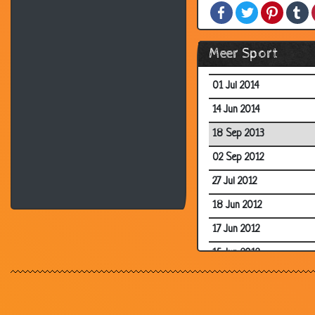
Facebook
Twitter
Pintere
T
30 Nov 2014
26 Sep 2014
Meer Sport
03 Jul 2014
01 Jul 2014
14 Jun 2014
18 Sep 2013
02 Sep 2012
27 Jul 2012
18 Jun 2012
17 Jun 2012
15 Jun 2012
08 Jun 2012
25 Oct 2010