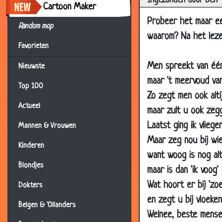
Ingezonden door Ben
Cartoon Maker
Probeer het maar een
Random mop
waarom? Na het lezen
Favorieten
Men spreekt van één 
Nieuwste
maar 't meervoud van
Top 100
Zo zegt men ook alti
Actueel
maar zult u ook zeg
Laatst ging ik vliegen
Mannen & Vrouwen
Maar zeg nou bij wie
Kinderen
want woog is nog alt
Blondjes
maar is dan 'ik voog
Wat hoort er bij 'zoe
Dokters
en zegt u bij vloeken
Belgen & 'Ollanders
Welnee, beste mensen