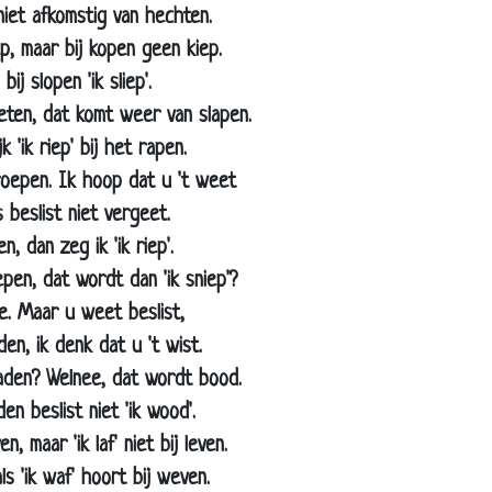
 niet afkomstig van hechten.
ep, maar bij kopen geen kiep.
ij slopen 'ik sliep'.
eten, dat komt weer van slapen.
k 'ik riep' bij het rapen.
roepen. Ik hoop dat u 't weet
 beslist niet vergeet.
, dan zeg ik 'ik riep'.
pen, dat wordt dan 'ik sniep'?
e. Maar u weet beslist,
en, ik denk dat u 't wist.
aden? Welnee, dat wordt bood.
en beslist niet 'ik wood'.
n, maar 'ik laf' niet bij leven.
Op papier
ls 'ik waf' hoort bij weven.
Jochem Myjer - Anna Kournikova