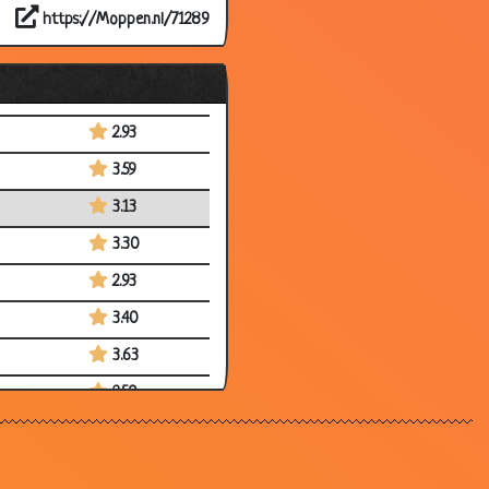
https://Moppen.nl/71289
2.39
3.33
3.51
2.93
3.59
3.13
3.30
2.93
3.40
3.63
2.50
3.57
2.99