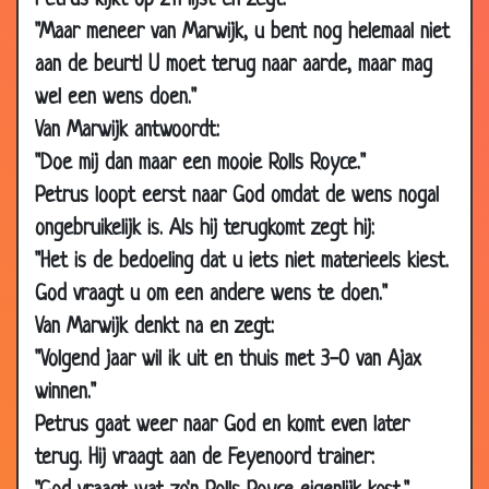
Petrus kijkt op z'n lijst en zegt:
2003
"Maar meneer van Marwijk, u bent nog helemaal niet
05 Mar
Stoere PSV fan
3.70
aan de beurt! U moet terug naar aarde, maar mag
2003
wel een wens doen."
05 Mar
Rust
3.60
2003
Van Marwijk antwoordt:
"Doe mij dan maar een mooie Rolls Royce."
05 Mar
Vlieg
3.44
2003
Petrus loopt eerst naar God omdat de wens nogal
ongebruikelijk is. Als hij terugkomt zegt hij:
12 Feb 2003
Ajax
2.62
"Het is de bedoeling dat u iets niet materieels kiest.
05 Jan 2003
bier/penalty
2.94
God vraagt u om een andere wens te doen."
23 Nov 2002
Voetbal
3.93
Van Marwijk denkt na en zegt:
01 Nov 2002
Reis naar de zon
3.25
"Volgend jaar wil ik uit en thuis met 3-0 van Ajax
14 Oct 2002
Groningen suporter
3.58
winnen."
18 Sep
Feyenoord?
3.55
Petrus gaat weer naar God en komt even later
2002
terug. Hij vraagt aan de Feyenoord trainer:
25 Mar 2002
PSV
3.25