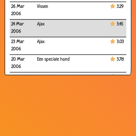
26 Mar
Vissen
3.29
2006
24 Mar
Ajax
3.45
2006
23 Mar
Ajax
3.03
2006
20 Mar
Een speciale hond
3.78
2006
19 Mar
WK Voetbal
3.35
2006
23 Nov 2003
Feyenoord
3.25
23 Nov 2003
Eredivisie club
3.54
08 Nov
Feyenoord
3.16
2003
08 Nov
Feyenoord
3.63