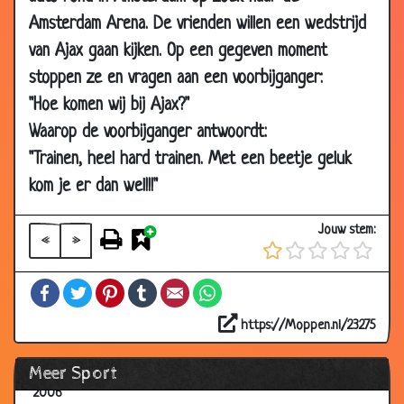
2006
Amsterdam Arena. De vrienden willen een wedstrijd
08 Jun
Sponsor
3.00
van Ajax gaan kijken. Op een gegeven moment
2006
stoppen ze en vragen aan een voorbijganger:
08 Jun
World Cup
3.77
"Hoe komen wij bij Ajax?"
2006
Waarop de voorbijganger antwoordt:
27 May
Duitse humor
3.59
"Trainen, heel hard trainen. Met een beetje geluk
2006
kom je er dan wel!!!"
25 Apr 2006
Tennissen
3.28
23 Apr 2006
Topsporter
3.54
Jouw stem:
«
»
22 Apr 2006
Feyenoord
3.25
Facebook
Twitter
Pinterest
Tumblr
Email
WhatsApp
22 Apr 2006
Blind
3.72
30 Mar
Bodybuilder
2.78
https://Moppen.nl/23275
2006
Meer Sport
27 Mar
Penalty
3.41
2006