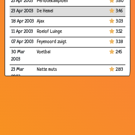
25 Apr 2003
Periodekampioen
3.60
23 Apr 2003
De Hemel
3.46
18 Apr 2003
Ajax
3.03
11 Apr 2003
Roelof Luinge
3.52
07 Apr 2003
Feyenoord zuigt
3.18
30 Mar
Voetbal
2.45
2003
23 Mar
Natte muts
2.83
2003
19 Mar
Voetbal in de hemel
3.64
2003
05 Mar
Stoere PSV fan
3.70
2003
05 Mar
Rust
3.60
2003