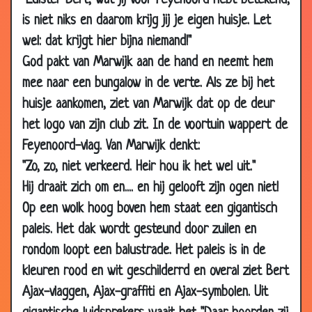
"Luister Bert, wat jij voor Feyenoord hebt betekend,
2006
is niet niks en daarom krijg jij je eigen huisje. Let
27 Mar
Penalty
3.41
wel: dat krijgt hier bijna niemand!"
2006
God pakt van Marwijk aan de hand en neemt hem
26 Mar
Vissen
3.29
mee naar een bungalow in de verte. Als ze bij het
2006
huisje aankomen, ziet van Marwijk dat op de deur
24 Mar
Ajax
3.45
het logo van zijn club zit. In de voortuin wappert de
2006
Feyenoord-vlag. Van Marwijk denkt:
23 Mar
Ajax
3.03
"Zo, zo, niet verkeerd. Heir hou ik het wel uit."
2006
Hij draait zich om en.... en hij gelooft zijn ogen niet!
20 Mar
Een speciale hond
3.78
Op een wolk hoog boven hem staat een gigantisch
2006
paleis. Het dak wordt gesteund door zuilen en
19 Mar
WK Voetbal
3.35
rondom loopt een balustrade. Het paleis is in de
2006
kleuren rood en wit geschilderrd en overal ziet Bert
23 Nov 2003
Feyenoord
3.25
Ajax-vlaggen, Ajax-graffiti en Ajax-symbolen. Uit
23 Nov 2003
Eredivisie club
3.54