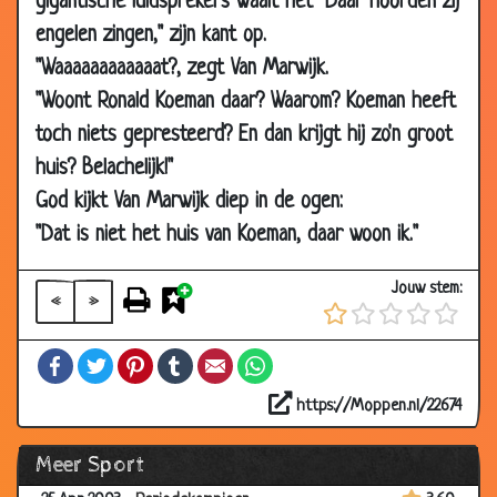
gigantische luidsprekers waait het "Daar hoorden zij
08 Nov
Feyenoord
3.16
engelen zingen," zijn kant op.
2003
"Waaaaaaaaaaaat?, zegt Van Marwijk.
08 Nov
Feyenoord
3.63
"Woont Ronald Koeman daar? Waarom? Koeman heeft
2003
toch niets gepresteerd? En dan krijgt hij zo'n groot
10 Jul 2003
Seedorf
2.78
huis? Belachelijk!"
04 Jul 2003
Boksers
3.18
God kijkt Van Marwijk diep in de ogen:
30 Jun 2003
Domme voetballer
3.45
"Dat is niet het huis van Koeman, daar woon ik."
04 Jun 2003
Spits
2.79
Jouw stem:
02 Jun 2003
Voetbal
3.19
«
»
09 May
De weg vragen
3.58
Facebook
Twitter
Pinterest
Tumblr
Email
WhatsApp
2003
09 May
Feyenoord
2.37
https://Moppen.nl/22674
2003
Meer Sport
29 Apr 2003
MVV
2.97