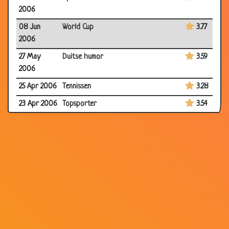
2006
08 Jun
World Cup
3.77
2006
27 May
Duitse humor
3.59
2006
25 Apr 2006
Tennissen
3.28
23 Apr 2006
Topsporter
3.54
22 Apr 2006
Feyenoord
3.25
22 Apr 2006
Blind
3.72
30 Mar
Bodybuilder
2.78
2006
27 Mar
Penalty
3.41
2006
26 Mar
Vissen
3.29
2006