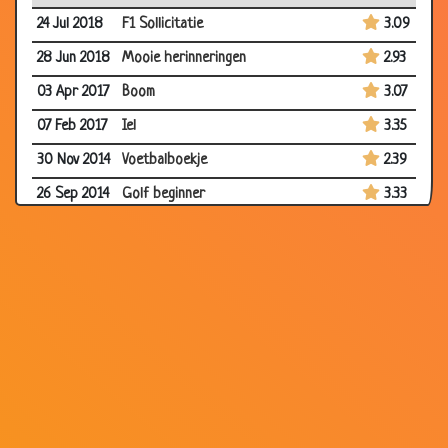
24 Jul 2018
F1 Sollicitatie
3.09
28 Jun 2018
Mooie herinneringen
2.93
03 Apr 2017
Boom
3.07
07 Feb 2017
Iel
3.35
30 Nov 2014
Voetbalboekje
2.39
26 Sep 2014
Golf beginner
3.33
03 Jul 2014
Duits Elftal
3.51
01 Jul 2014
Zijn eerste voetbal wedstrijd
2.93
14 Jun 2014
Betrapt
3.59
18 Sep 2013
Nederlands moeilijk te leren
3.13
02 Sep 2012
Nieuwe spelers
3.30
27 Jul 2012
Tijdens de vierdaagse
2.93
18 Jun 2012
EK-2012
3.40