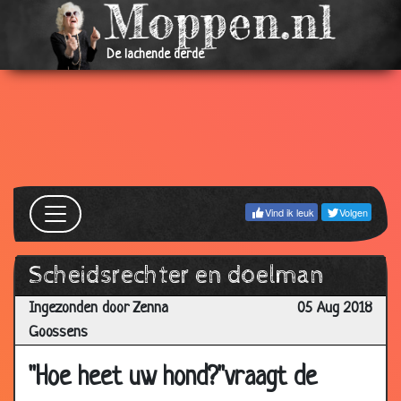
De lachende derde
Vind ik leuk
Volgen
Scheidsrechter en doelman
Ingezonden door Zenna
05 Aug 2018
Goossens
"Hoe heet uw hond?"vraagt de