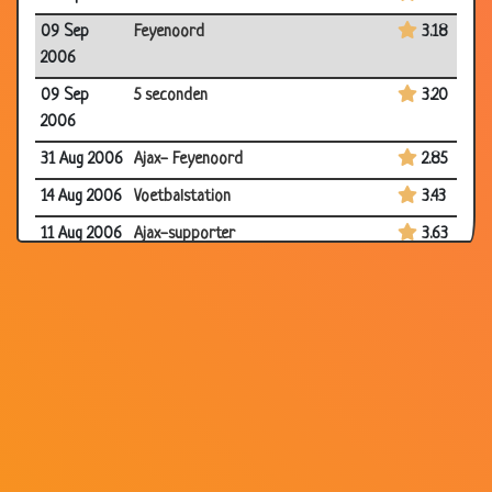
09 Sep
Feyenoord
3.18
2006
09 Sep
5 seconden
3.20
2006
31 Aug 2006
Ajax- Feyenoord
2.85
14 Aug 2006
Voetbalstation
3.43
11 Aug 2006
Ajax-supporter
3.63
31 Jul 2006
Ajax
3.38
11 Jul 2006
Twee jagers
3.32
04 Jul 2006
Waarom Nederland geen kampioen
3.65
werd...
01 Jul 2006
Kaarten
3.35
21 Jun 2006
God
3.55
17 Jun 2006
Penalty
3.30