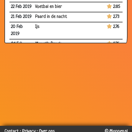
22 Feb 2019
Voetbal en bier
2.85
21 Feb 2019
Paard in de nacht
2.73
20 Feb
Ijs
2.76
2019
04 Feb
Mowgli's Broek
2.76
2019
27 Jan 2019
Gips
2.65
25 Jan 2019
dicht of open
2.63
28 Nov
Mobiel in de wc
2.86
2018
18 Nov
Boomvoetbal
3.01
2018
21 Sep
Algebra
2.85
2018
Contact
·
Privacy
·
Over ons
© Moppen.nl