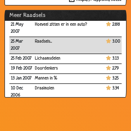
2007
Meer Raadsels
24 Jul 2007
Kanten van een bal
3.10
21 May
Hoeveel zitten er in een auto?
2.88
2007
25 Mar
Raadsels...
3.00
2007
25 Feb 2007
Lichaamsdelen
3.13
19 Feb 2007
Doordenkers
2.79
13 Jan 2007
Mannen in %
3.25
10 Dec
Draaimolen
3.34
2006
01 Dec
Bloedzuiger
2.69
2006
29 Nov
Lopen
3.33
2006