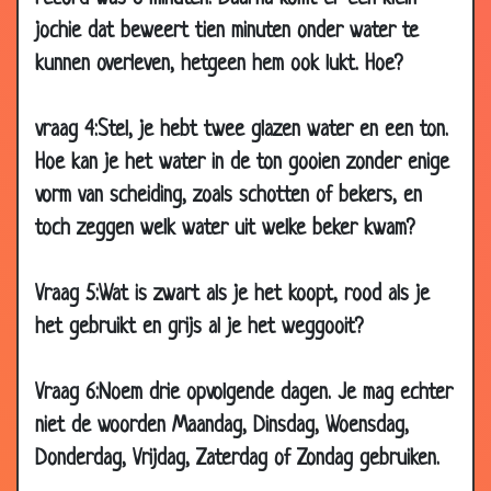
02 Dec
Stoel van edwin
2.52
2016
jochie dat beweert tien minuten onder water te
kunnen overleven, hetgeen hem ook lukt. Hoe?
01 Dec
Raadsel van de draaimolen
2.46
2016
29 Nov
Banaan
2.78
vraag 4:Stel, je hebt twee glazen water en een ton.
2016
Hoe kan je het water in de ton gooien zonder enige
10 Nov
Clubhuis!
2.85
vorm van scheiding, zoals schotten of bekers, en
2016
toch zeggen welk water uit welke beker kwam?
06 Nov
Zwanger
2.53
2016
Vraag 5:Wat is zwart als je het koopt, rood als je
26 Oct
Aardbei pukkel
2.55
het gebruikt en grijs al je het weggooit?
2016
19 Oct
Bestaan
2.89
Vraag 6:Noem drie opvolgende dagen. Je mag echter
2016
niet de woorden Maandag, Dinsdag, Woensdag,
18 Oct
Bonenraadsel
2.74
Donderdag, Vrijdag, Zaterdag of Zondag gebruiken.
2016