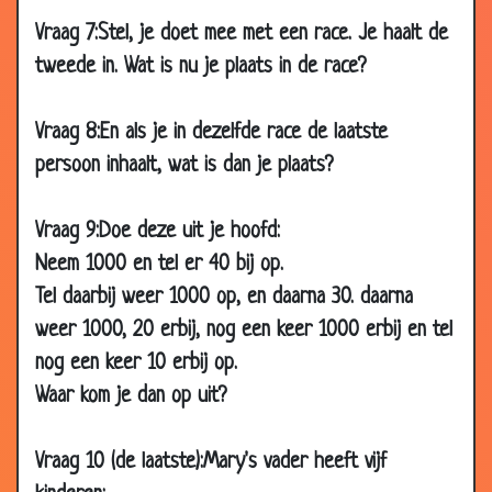
17 Oct 2016
Oranje
3.03
Vraag 7:Stel, je doet mee met een race. Je haalt de
05 Oct
Caravan
2.69
tweede in. Wat is nu je plaats in de race?
2016
26 Sep
Het zit in een hoek
2.80
Vraag 8:En als je in dezelfde race de laatste
2016
persoon inhaalt, wat is dan je plaats?
16 Sep
Koelkasten
2.32
2016
Vraag 9:Doe deze uit je hoofd:
13 Sep
De na-apers
2.75
Neem 1000 en tel er 40 bij op.
2016
Tel daarbij weer 1000 op, en daarna 30. daarna
28 Aug
Thee
2.70
weer 1000, 20 erbij, nog een keer 1000 erbij en tel
2016
nog een keer 10 erbij op.
26 Aug
Koelkast
2.90
Waar kom je dan op uit?
2016
20 Aug
Strooizout
2.58
Vraag 10 (de laatste):Mary's vader heeft vijf
2016