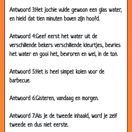
25 Nov 2011
Je bent ontslagen...
3.20
Antwoord 3:Het jochie vulde gewoon een glas water,
18 Oct 2011
Vierkant
2.71
en hield dat tien minuten boven zijn hoofd.
24 Apr 2011
Welke kamer?
3.66
15 Mar
Raadseltje
3.97
Antwoord 4:Geef eerst het water uit de
2010
verschillende bekers verschillende kleurtjes, bevries
12 Nov
Raadsel
2.50
het water en gooi het, bevroren en wel, in de ton.
2009
16 Oct
Ploegen
3.01
Antwoord 5:Het is heel simpel: kolen voor de
2009
barbecue.
22 Aug
3 Schakelaars, 1 Lamp
3.18
2009
Antwoord 6:Gisteren, vandaag en morgen.
10 Oct
Hoofdrekenen
2.77
2008
Antwoord 7:Als je de tweede inhaald, word je zelf
15 Sep
Steden
3.14
tweede en dus niet eerste.
2008