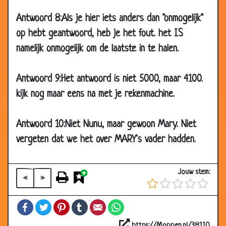
28 Jul 2008
Tegen de verveling (2)
3.56
Antwoord 8:Als je hier iets anders dan "onmogelijk"
28 Jul 2008
Tegen de verveling (1)
3.67
op hebt geantwoord, heb je het fout. het IS
10 Jul 2008
Watermeloenen
3.27
namelijk onmogelijk om de laatste in te halen.
19 Dec
3x hetzelfde woord
3.30
2007
Antwoord 9:Het antwoord is niet 5000, maar 4100.
22 Nov 2007
Hoe noemen we...?
3.74
kijk nog maar eens na met je rekenmachine.
15 Nov 2007
Hetzelfde denken
3.24
Antwoord 10:Niet Nunu, maar gewoon Mary. Niet
12 Nov 2007
Meten
2.49
vergeten dat we het over MARY's vader hadden.
27 Oct 2007
Gierig
3.02
24 Oct 2007
Toppunt van snelheid
3.39
Jouw stem:
11 Oct 2007
Vlieg in de wijn
3.00
«
»
07 Aug
Raadsel
2.85
Facebook
Twitter
Pinterest
Tumblr
Email
WhatsApp
2007
03 Aug
8 medeklinkers
2.80
https://Moppen.nl/38110