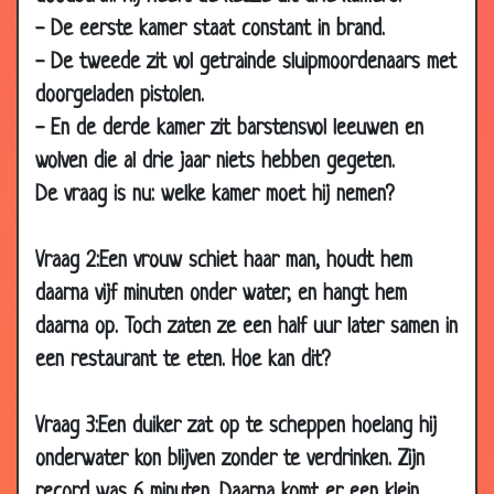
20 Mar
Albert Heijn in afrika
2.87
- De eerste kamer staat constant in brand.
2017
- De tweede zit vol getrainde sluipmoordenaars met
11 Mar 2017
Toppunt
2.69
doorgeladen pistolen.
01 Mar
Dillema
2.29
- En de derde kamer zit barstensvol leeuwen en
2017
wolven die al drie jaar niets hebben gegeten.
28 Feb 2017
Chips kopen
2.89
De vraag is nu: welke kamer moet hij nemen?
11 Feb 2017
Mop
2.50
10 Feb 2017
G en z en w
2.78
Vraag 2:Een vrouw schiet haar man, houdt hem
01 Feb 2017
Oenen
2.62
daarna vijf minuten onder water, en hangt hem
17 Jan 2017
Kleuren
2.82
daarna op. Toch zaten ze een half uur later samen in
09 Jan 2017
Marinier in de keuken
2.58
een restaurant te eten. Hoe kan dit?
17 Dec 2016
Slapen
2.73
Vraag 3:Een duiker zat op te scheppen hoelang hij
04 Dec
Bij
2.58
2016
onderwater kon blijven zonder te verdrinken. Zijn
record was 6 minuten. Daarna komt er een klein