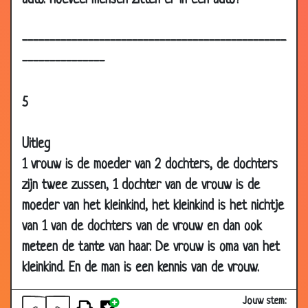
auto. Hoeveel mensen zitten er in een auto?
2009
10 Oct
Hoofdrekenen
2.77
------------------------------------------------
2008
---------------
15 Sep
Steden
3.14
2008
5
28 Jul 2008
Tegen de verveling (2)
3.56
28 Jul 2008
Tegen de verveling (1)
3.67
Uitleg
1 vrouw is de moeder van 2 dochters, de dochters
10 Jul 2008
Watermeloenen
3.27
zijn twee zussen, 1 dochter van de vrouw is de
19 Dec
3x hetzelfde woord
3.30
moeder van het kleinkind, het kleinkind is het nichtje
2007
van 1 van de dochters van de vrouw en dan ook
22 Nov 2007
Hoe noemen we...?
3.74
meteen de tante van haar. De vrouw is oma van het
15 Nov 2007
Hetzelfde denken
3.24
kleinkind. En de man is een kennis van de vrouw.
12 Nov 2007
Meten
2.49
27 Oct 2007
Gierig
3.02
Jouw stem: