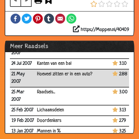
«
»
24 Oct 2007
Toppunt van snelheid
3.39
Facebook
Twitter
Pinterest
Tumblr
Email
WhatsApp
11 Oct 2007
Vlieg in de wijn
3.00
07 Aug
Raadsel
2.85
https://Moppen.nl/40409
2007
Meer Raadsels
03 Aug
8 medeklinkers
2.80
2007
24 Jul 2007
Kanten van een bal
3.10
21 May
Hoeveel zitten er in een auto?
2.88
2007
25 Mar
Raadsels...
3.00
2007
25 Feb 2007
Lichaamsdelen
3.13
19 Feb 2007
Doordenkers
2.79
13 Jan 2007
Mannen in %
3.25