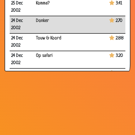
25 Dec
Komma?
3.41
2002
24 Dec
Donker
2.70
2002
24 Dec
Touw & Koord
2.88
2002
24 Dec
Op safari
3.20
2002
23 Dec
Het is groen maar geen appel!
3.16
2002
22 Dec
Wit & vliegt
2.47
2002
21 Dec
Wat hoort er niet in thuis
3.51
2002
21 Dec
Lief
3.06
2002