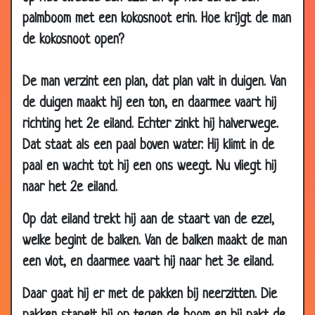
04 Jun
Skelet
3.28
palmboom met een kokosnoot erin. Hoe krijgt de man
2006
de kokosnoot open?
04 Jun
Nieuwe auto
2.81
2006
De man verzint een plan, dat plan valt in duigen. Van
02 Jun
K.U.T.
3.68
de duigen maakt hij een ton, en daarmee vaart hij
2006
richting het 2e eiland. Echter zinkt hij halverwege.
27 May
Toppunt van zinloos geweld
3.10
2006
Dat staat als een paal boven water. Hij klimt in de
paal en wacht tot hij een ons weegt. Nu vliegt hij
10 May
Dobbelsteen
3.80
2006
naar het 2e eiland.
01 May
Man
2.61
Op dat eiland trekt hij aan de staart van de ezel,
2006
welke begint de balken. Van de balken maakt de man
26 Apr
Oen
2.99
een vlot, en daarmee vaart hij naar het 3e eiland.
2006
24 Apr
Hoed
3.20
Daar gaat hij er met de pakken bij neerzitten. Die
2006