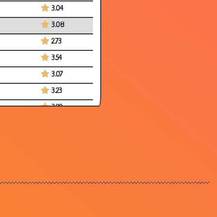
3.04
3.08
2.73
3.54
3.07
3.23
3.29
3.30
3.12
2.99
2.90
2.97
2.84