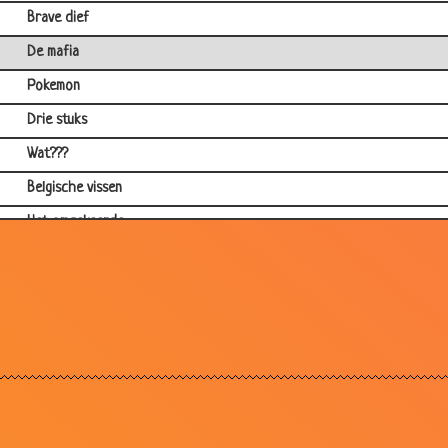
Brave dief
De mafia
Pokemon
Drie stuks
Wat???
Belgische vissen
Het omgekeerde
Dik, dan mager
Telefoon
Kort
Belg
Erfenis
De 4 cellen van de vrouw