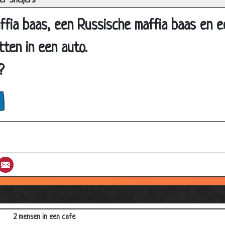
r Sneijers
Wit & vliegt
ffia baas, een Russische maffia baas en 
Wat hoort er niet in thuis
tten in een auto.
Lief
Rood
?
Domheid
Wegenstelsel
Door elkaar
Raadsel
Wc's
st
umblr
Email
Wie is 't?
Paraplu
De bel
2 mensen in een cafe