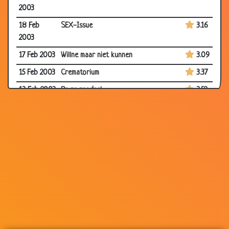
2003
18 Feb
SEX-Issue
3.16
2003
17 Feb 2003
Willne maar niet kunnen
3.09
15 Feb 2003
Crematorium
3.37
13 Feb 2003
Ra ra raadsel
3.52
13 Feb 2003
Rechter
3.23
10 Feb
IJsbeer
2.92
2003
10 Feb
File
2.97
2003
09 Feb
TING DONG
3.10
2003
09 Feb
Hihi
3.00
2003