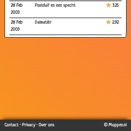
28 Feb
Postduif en een specht
3.25
2003
28 Feb
Dalmatiër
2.92
2003
27 Feb 2003
Belgen
3.24
27 Feb 2003
Drinken...............
3.24
27 Feb 2003
Dom
3.83
27 Feb 2003
Chinees
3.21
26 Feb
De brandweerauto
2.68
2003
26 Feb
Hahahaha
2.66
2003
24 Feb 2003
Postbode
2.73
24 Feb 2003
Bassie en adriaan
3.17
Contact
·
Privacy
·
Over ons
© Moppen.nl