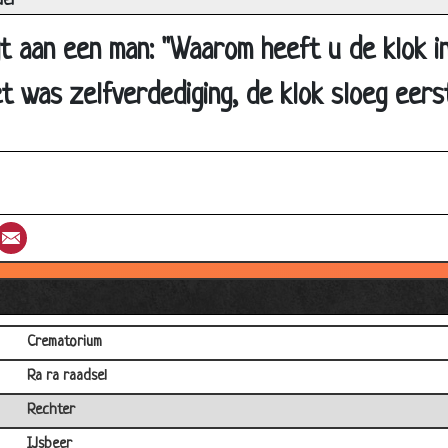
el
Hahahaha
Postbode
t aan een man: "Waarom heeft u de klok i
Bassie en adriaan
t was zelfverdediging, de klok sloeg eerst
Varkensvleesraadsel
Tanden poetsen
Dom
Het witte huis
st
umblr
Email
Blinde man
SEX-Issue
Willne maar niet kunnen
Crematorium
Ra ra raadsel
Rechter
IJsbeer