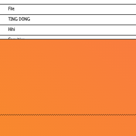
File
TING DONG
Hihi
Spruitjes
BH
Bos
Bla bla
Raadsel
De wei
Moeder en vader
Koning van Egypte ...
Raadsel
Torre gefriemel