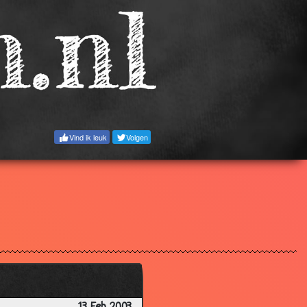
2.63
2.77
3.00
2.53
2.68
2.94
Vind ik leuk
Volgen
3.25
2.92
3.24
3.24
3.83
3.21
2.68